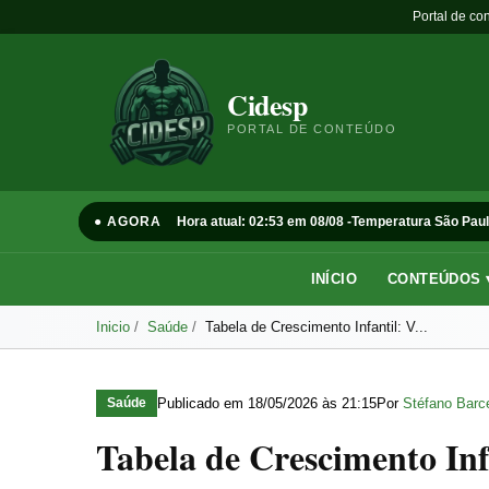
Portal de co
Cidesp
PORTAL DE CONTEÚDO
● AGORA
Hora atual: 02:53 em 08/08 -
Temperatura São Paul
INÍCIO
CONTEÚDOS 
Inicio
Saúde
Tabela de Crescimento Infantil: V...
Publicado em
18/05/2026 às 21:15
Por
Stéfano Barce
Saúde
Tabela de Crescimento Infa