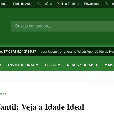
nteúdo.
Perfil do Autor
Correções
Política Editorial
Privacidade
Termo
Frases para Quem Te Ignora no WhatsApp: 30 Ideias Pod
o: 17°C
$
R$ 5,04
€
R$ 5,87
▾
INSTITUCIONAL ▾
LEGAL ▾
REDES SOCIAIS ▾
MAIS
llos
ntil: Veja a Idade Ideal