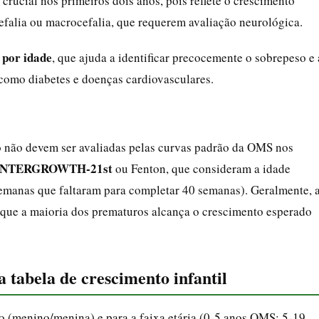
 crucial nos primeiros dois anos, pois reflete o crescimento
efalia ou macrocefalia, que requerem avaliação neurológica.
por idade
, que ajuda a identificar precocemente o sobrepeso e 
 como diabetes e doenças cardiovasculares.
o não devem ser avaliadas pelas curvas padrão da OMS nos
INTERGROWTH-21st
ou Fenton, que consideram a idade
emanas que faltaram para completar 40 semanas). Geralmente, 
m que a maioria dos prematuros alcança o crescimento esperado
a tabela de crescimento infantil
 (menino/menina) e para a faixa etária (0-5 anos OMS; 5-19