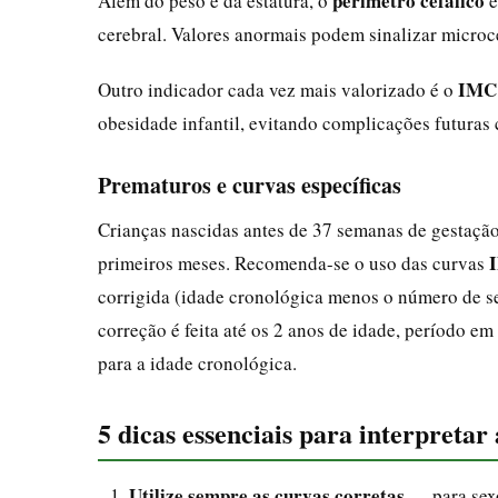
perímetro cefálico
Além do peso e da estatura, o
é
cerebral. Valores anormais podem sinalizar microc
IMC 
Outro indicador cada vez mais valorizado é o
obesidade infantil, evitando complicações futuras
Prematuros e curvas específicas
Crianças nascidas antes de 37 semanas de gestaçã
primeiros meses. Recomenda-se o uso das curvas
corrigida (idade cronológica menos o número de s
correção é feita até os 2 anos de idade, período e
para a idade cronológica.
5 dicas essenciais para interpretar 
Utilize sempre as curvas corretas
— para sexo