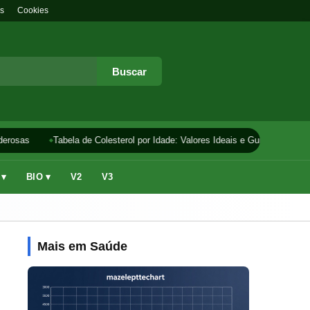
s
Cookies
Buscar
erosas
Tabela de Colesterol por Idade: Valores Ideais e Guia
Como F
 ▾
BIO ▾
V2
V3
Mais em Saúde