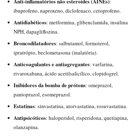
Anti-inflamatórios não esteroides (AINEs)
:
ibuprofeno, naproxeno, diclofenaco, cetoprofeno.
Antidiabéticos
: metformina, glibenclamida, insulina
NPH, dapagliflozina.
Broncodilatadores
: salbutamol, formoterol,
ipratrópio, beclometasona (inalatória).
Anticoagulantes e antiagregantes
: varfarina,
rivaroxabana, ácido acetilsalicílico, clopidogrel.
Inibidores da bomba de prótons
: omeprazol,
pantoprazol, esomeprazol.
Estatinas
: sinvastatina, atorvastatina, rosuvastatina.
Antipsicóticos
: haloperidol, risperidona, quetiapina,
olanzapina.