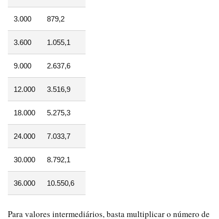
3.000
879,2
3.600
1.055,1
9.000
2.637,6
12.000
3.516,9
18.000
5.275,3
24.000
7.033,7
30.000
8.792,1
36.000
10.550,6
Para valores intermediários, basta multiplicar o número de