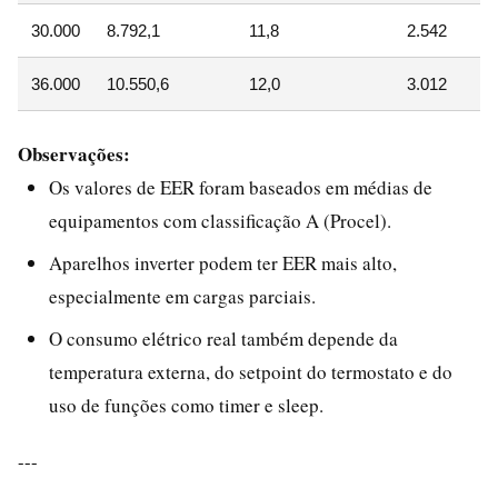
30.000
8.792,1
11,8
2.542
36.000
10.550,6
12,0
3.012
Observações:
Os valores de EER foram baseados em médias de
equipamentos com classificação A (Procel).
Aparelhos inverter podem ter EER mais alto,
especialmente em cargas parciais.
O consumo elétrico real também depende da
temperatura externa, do setpoint do termostato e do
uso de funções como timer e sleep.
---