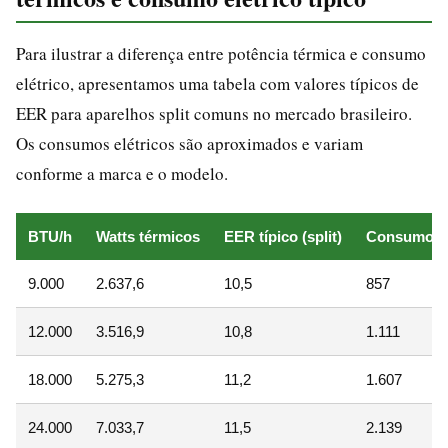
Para ilustrar a diferença entre potência térmica e consumo
elétrico, apresentamos uma tabela com valores típicos de
EER para aparelhos split comuns no mercado brasileiro.
Os consumos elétricos são aproximados e variam
conforme a marca e o modelo.
BTU/h
Watts térmicos
EER típico (split)
Consumo el
9.000
2.637,6
10,5
857
12.000
3.516,9
10,8
1.111
18.000
5.275,3
11,2
1.607
24.000
7.033,7
11,5
2.139