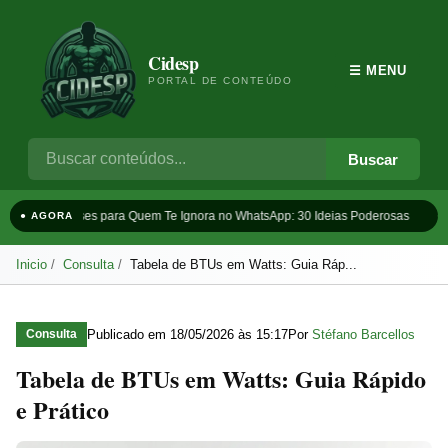
Cidesp
☰ MENU
PORTAL DE CONTEÚDO
Buscar
Frases para Quem Te Ignora no WhatsApp: 30 Ideias Poderosas
T
● AGORA
Inicio
Consulta
Tabela de BTUs em Watts: Guia Ráp...
Publicado em
18/05/2026 às 15:17
Por
Stéfano Barcellos
Consulta
Tabela de BTUs em Watts: Guia Rápido
e Prático