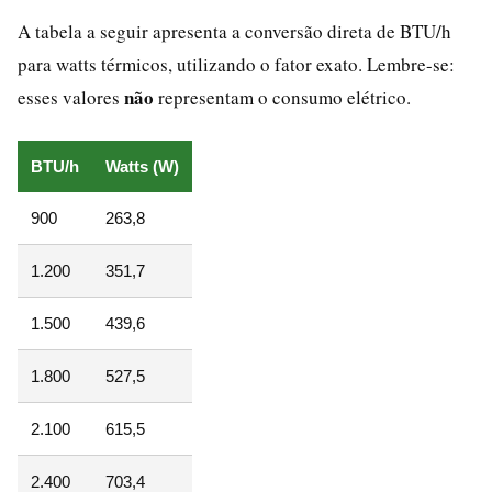
A tabela a seguir apresenta a conversão direta de BTU/h
para watts térmicos, utilizando o fator exato. Lembre-se:
não
esses valores
representam o consumo elétrico.
BTU/h
Watts (W)
900
263,8
1.200
351,7
1.500
439,6
1.800
527,5
2.100
615,5
2.400
703,4