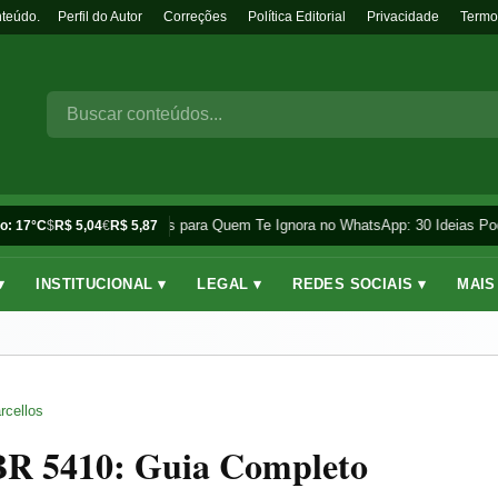
nteúdo.
Perfil do Autor
Correções
Política Editorial
Privacidade
Termo
Frases para Quem Te Ignora no WhatsApp: 30 Ideias Pod
o: 17°C
$
R$ 5,04
€
R$ 5,87
▾
INSTITUCIONAL ▾
LEGAL ▾
REDES SOCIAIS ▾
MAIS
rcellos
NBR 5410: Guia Completo