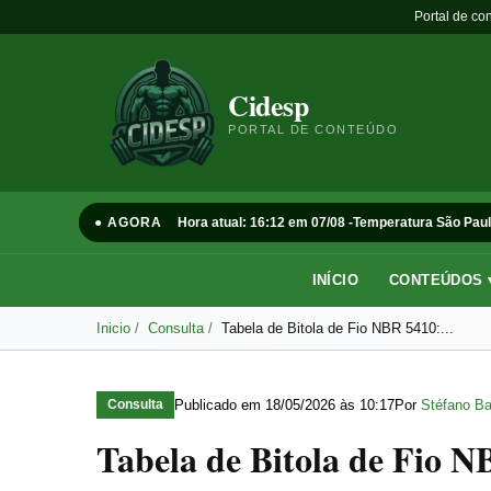
Portal de co
Cidesp
PORTAL DE CONTEÚDO
● AGORA
Hora atual: 16:12 em 07/08 -
Temperatura São Paul
INÍCIO
CONTEÚDOS 
Inicio
Consulta
Tabela de Bitola de Fio NBR 5410:...
Publicado em
18/05/2026 às 10:17
Por
Stéfano Ba
Consulta
Tabela de Bitola de Fio 