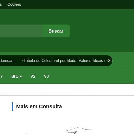
s
Cookies
Buscar
erosas
Tabela de Colesterol por Idade: Valores Ideais e Guia
Como F
 ▾
BIO ▾
V2
V3
Mais em Consulta