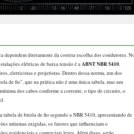
rica dependem diretamente da correta escolha dos condutores. N
ABNT NBR 5410
nstalações elétricas de baixa tensão é a
,
os, eletricistas e projetistas. Dentro dessa norma, um dos
ola de fio", que na prática não é uma única tabela, mas um
 mínima dos cabos conforme a corrente, o tipo de circuito, o
el.
da tabela de bitola de fio segundo a NBR 5410, apresentando de
eções mínimas exigidas, os fatores que influenciam o
es residenciais e comerciais leves. Além disso, serão