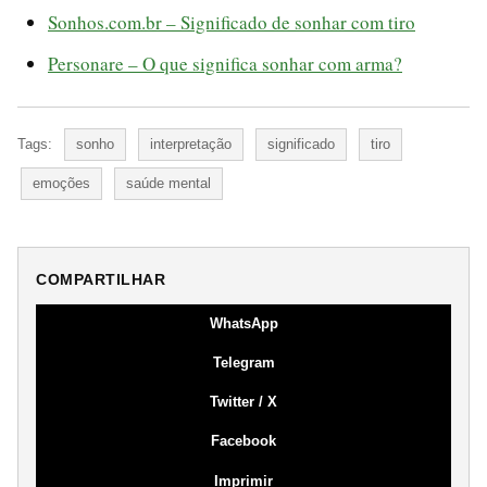
Sonhos.com.br – Significado de sonhar com tiro
Personare – O que significa sonhar com arma?
Tags:
sonho
interpretação
significado
tiro
emoções
saúde mental
COMPARTILHAR
WhatsApp
Telegram
Twitter / X
Facebook
Imprimir