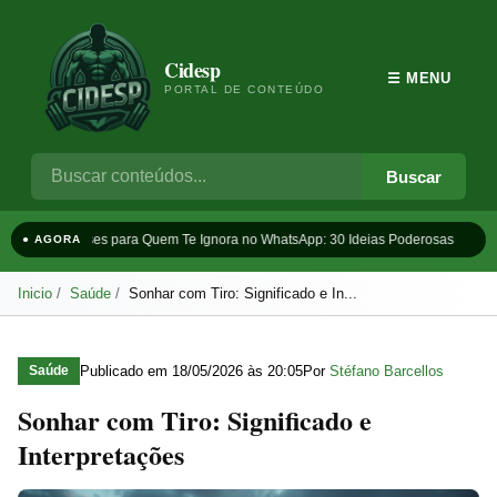
Cidesp
☰ MENU
PORTAL DE CONTEÚDO
Buscar
Frases para Quem Te Ignora no WhatsApp: 30 Ideias Poderosas
Ta
● AGORA
Inicio
Saúde
Sonhar com Tiro: Significado e In...
Publicado em
18/05/2026 às 20:05
Por
Stéfano Barcellos
Saúde
Sonhar com Tiro: Significado e
Interpretações