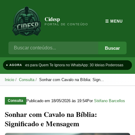
Cidesp
☰ MENU
PORTAL DE CONTEÚDO
Buscar
Frases para Quem Te Ignora no WhatsApp: 30 Ideias Poderosas
T
● AGORA
Inicio
Consulta
Sonhar com Cavalo na Bíblia: Sign...
Publicado em
18/05/2026 às 19:54
Por
Stéfano Barcellos
Consulta
Sonhar com Cavalo na Bíblia:
Significado e Mensagem