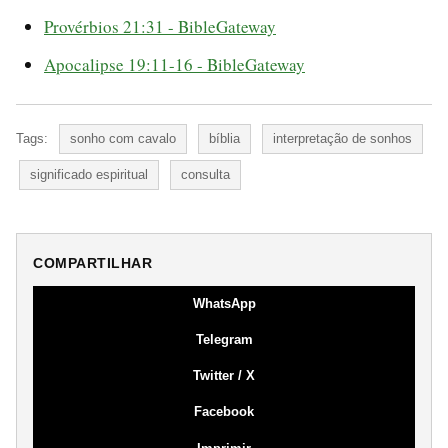
Provérbios 21:31 - BibleGateway
Apocalipse 19:11-16 - BibleGateway
Tags:
sonho com cavalo
bíblia
interpretação de sonhos
significado espiritual
consulta
COMPARTILHAR
WhatsApp
Telegram
Twitter / X
Facebook