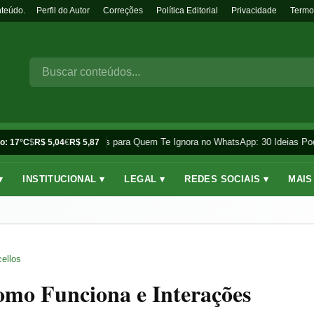
nteúdo.
Perfil do Autor
Correções
Política Editorial
Privacidade
Termo
Frases para Quem Te Ignora no WhatsApp: 30 Ideias Pod
o: 17°C
$
R$ 5,04
€
R$ 5,87
▾
INSTITUCIONAL ▾
LEGAL ▾
REDES SOCIAIS ▾
MAIS
ellos
omo Funciona e Interações