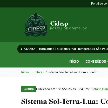
Portal de co
Cidesp
PORTAL DE CONTEÚDO
● AGORA
Hora atual: 16:19 em 07/08 -
Temperatura São Paul
INÍCIO
CONTEÚDOS 
Inicio
Cultura
Sistema Sol-Terra-Lua: Como Funci...
Publicado em
18/05/2026 às 19:41
Por
Stéfano Barc
Cultura
Sistema Sol-Terra-Lua: C