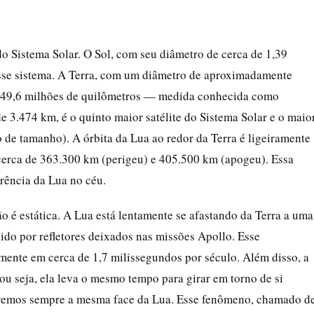
 Sistema Solar. O Sol, com seu diâmetro de cerca de 1,39
esse sistema. A Terra, com um diâmetro de aproximadamente
e 149,6 milhões de quilômetros — medida conhecida como
3.474 km, é o quinto maior satélite do Sistema Solar e o maio
 de tamanho). A órbita da Lua ao redor da Terra é ligeiramente
e cerca de 363.300 km (perigeu) e 405.500 km (apogeu). Essa
arência da Lua no céu.
ão é estática. A Lua está lentamente se afastando da Terra a uma
do por refletores deixados nas missões Apollo. Esse
umente em cerca de 1,7 milissegundos por século. Além disso, a
ou seja, ela leva o mesmo tempo para girar em torno de si
o, vemos sempre a mesma face da Lua. Esse fenômeno, chamado d