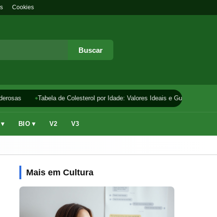
s
Cookies
Buscar
erosas
Tabela de Colesterol por Idade: Valores Ideais e Guia
Como F
 ▾
BIO ▾
V2
V3
Mais em Cultura