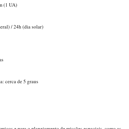
km (1 UA)
ral) / 24h (dia solar)
as
ca: cerca de 5 graus
ômicos e para o planejamento de missões espaciais, como as