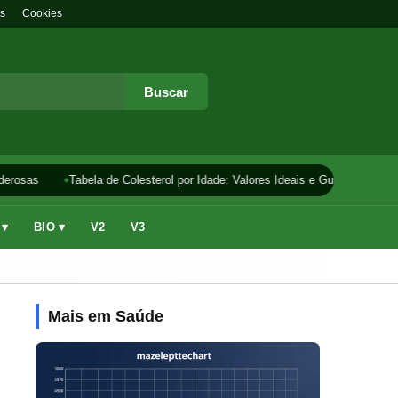
s
Cookies
Buscar
erosas
Tabela de Colesterol por Idade: Valores Ideais e Guia
Como 
 ▾
BIO ▾
V2
V3
Mais em Saúde