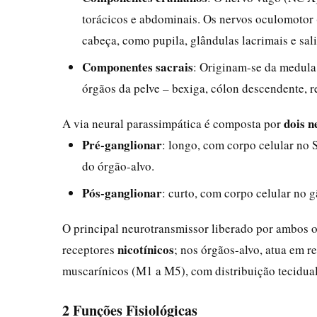
torácicos e abdominais. Os nervos oculomotor (I
cabeça, como pupila, glândulas lacrimais e sali
Componentes sacrais
: Originam-se da medula
órgãos da pelve – bexiga, cólon descendente, re
dois n
A via neural parassimpática é composta por
Pré-ganglionar
: longo, com corpo celular no 
do órgão-alvo.
Pós-ganglionar
: curto, com corpo celular no g
O principal neurotransmissor liberado por ambos 
nicotínicos
receptores
; nos órgãos-alvo, atua em r
muscarínicos (M1 a M5), com distribuição tecidual 
2 Funções Fisiológicas