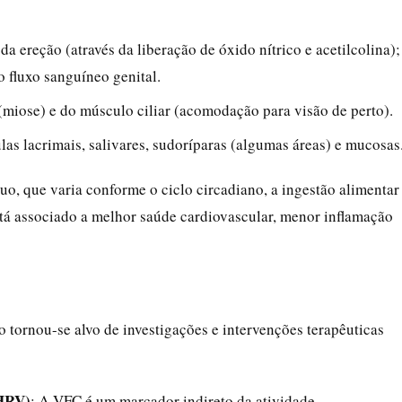
a ereção (através da liberação de óxido nítrico e acetilcolina);
 fluxo sanguíneo genital.
 (miose) e do músculo ciliar (acomodação para visão de perto).
las lacrimais, salivares, sudoríparas (algumas áreas) e mucosas
uo, que varia conforme o ciclo circadiano, a ingestão alimentar
tá associado a melhor saúde cardiovascular, menor inflamação
 tornou-se alvo de investigações e intervenções terapêuticas
/HRV)
: A VFC é um marcador indireto da atividade