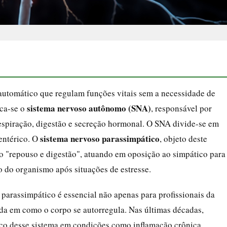
automático que regulam funções vitais sem a necessidade de
sistema nervoso autônomo (SNA)
aca-se o
, responsável por
espiração, digestão e secreção hormonal. O SNA divide-se em
sistema nervoso parassimpático
 entérico. O
, objeto deste
do "repouso e digestão", atuando em oposição ao simpático para
 do organismo após situações de estresse.
arassimpático é essencial não apenas para profissionais da
da em como o corpo se autorregula. Nas últimas décadas,
ico desse sistema em condições como inflamação crônica,