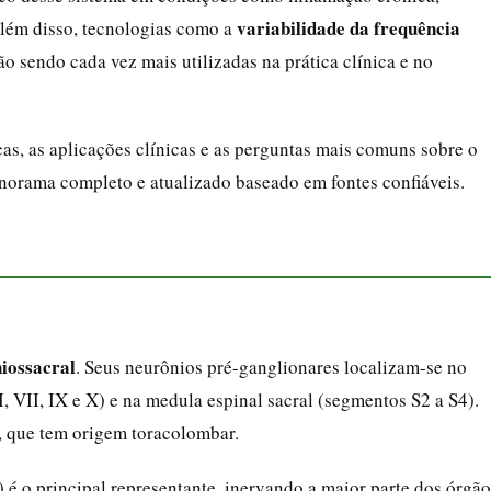
variabilidade da frequência
Além disso, tecnologias como a
o sendo cada vez mais utilizadas na prática clínica e no
cas, as aplicações clínicas e as perguntas mais comuns sobre o
norama completo e atualizado baseado em fontes confiáveis.
iossacral
. Seus neurônios pré-ganglionares localizam-se no
, VII, IX e X) e na medula espinal sacral (segmentos S2 a S4).
, que tem origem toracolombar.
 é o principal representante, inervando a maior parte dos órgão