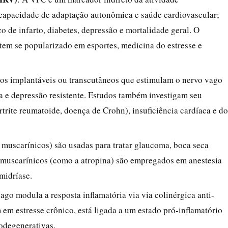
 capacidade de adaptação autonômica e saúde cardiovascular;
o de infarto, diabetes, depressão e mortalidade geral. O
em se popularizado em esportes, medicina do estresse e
vos implantáveis ou transcutâneos que estimulam o nervo vago
ia e depressão resistente. Estudos também investigam seu
rtrite reumatoide, doença de Crohn), insuficiência cardíaca e do
s muscarínicos) são usadas para tratar glaucoma, boca seca
s muscarínicos (como a atropina) são empregados em anestesia
midríase.
vago modula a resposta inflamatória via via colinérgica anti-
em estresse crônico, está ligada a um estado pró-inflamatório
odegenerativas.