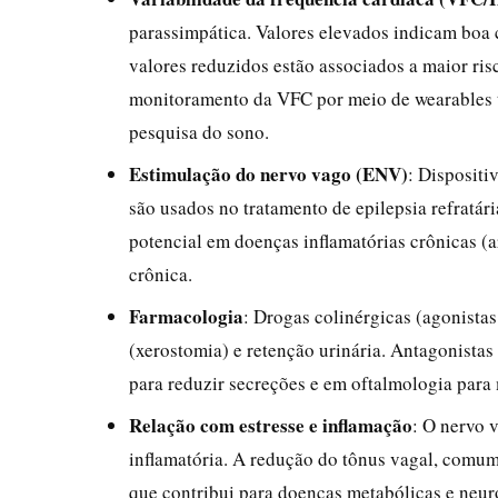
parassimpática. Valores elevados indicam boa
valores reduzidos estão associados a maior risc
monitoramento da VFC por meio de wearables t
pesquisa do sono.
Estimulação do nervo vago (ENV)
: Dispositi
são usados no tratamento de epilepsia refratár
potencial em doenças inflamatórias crônicas (a
crônica.
Farmacologia
: Drogas colinérgicas (agonista
(xerostomia) e retenção urinária. Antagonista
para reduzir secreções e em oftalmologia para 
Relação com estresse e inflamação
: O nervo 
inflamatória. A redução do tônus vagal, comum 
que contribui para doenças metabólicas e neur