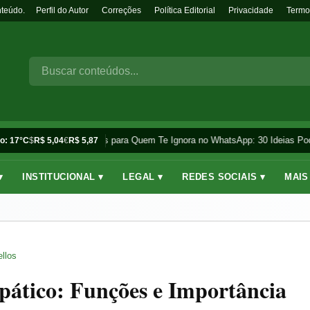
nteúdo.
Perfil do Autor
Correções
Política Editorial
Privacidade
Termo
Frases para Quem Te Ignora no WhatsApp: 30 Ideias Pod
o: 17°C
$
R$ 5,04
€
R$ 5,87
▾
INSTITUCIONAL ▾
LEGAL ▾
REDES SOCIAIS ▾
MAIS
llos
pático: Funções e Importância