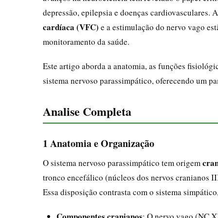
depressão, epilepsia e doenças cardiovasculares. 
cardíaca (VFC)
e a estimulação do nervo vago estã
monitoramento da saúde.
Este artigo aborda a anatomia, as funções fisiológi
sistema nervoso parassimpático, oferecendo um pa
Analise Completa
1 Anatomia e Organização
cran
O sistema nervoso parassimpático tem origem
tronco encefálico (núcleos dos nervos cranianos III
Essa disposição contrasta com o sistema simpático
Componentes cranianos
: O nervo vago (NC X)