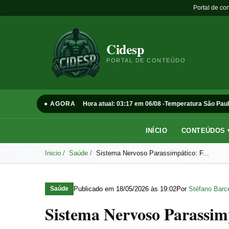
Portal de co
Cidesp
PORTAL DE CONTEÚDO
● AGORA
Hora atual: 03:17 em 06/08 -
Temperatura São Paul
INÍCIO
CONTEÚDOS 
Inicio
Saúde
Sistema Nervoso Parassimpático: F...
Publicado em
18/05/2026 às 19:02
Por
Stéfano Barce
Saúde
Sistema Nervoso Parassim