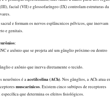
II), facial (VII) e glossofaríngeo (IX) controlam estruturas da
vares.
 sacral e formam os nervos esplâncnicos pélvicos, que inervam
to e genitais.
eurônios
:
SNC e axônio que se projeta até um gânglio próximo ou dentro
ânglio e axônio que inerva diretamente o tecido.
acetilcolina (ACh)
os neurônios é a
. Nos gânglios, a ACh atua 
muscarínicos
eceptores
. Existem cinco subtipos de receptores
específica que determina os efeitos fisiológicos.