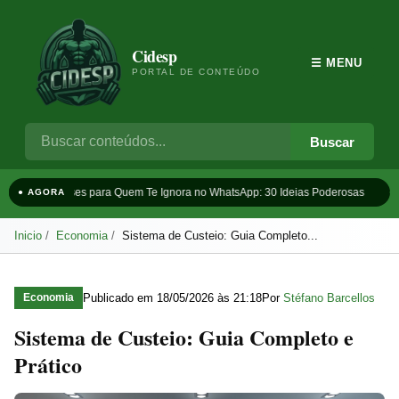
Cidesp
☰ MENU
PORTAL DE CONTEÚDO
Buscar
Frases para Quem Te Ignora no WhatsApp: 30 Ideias Poderosas
Ta
● AGORA
Inicio
Economia
Sistema de Custeio: Guia Completo...
Publicado em
18/05/2026 às 21:18
Por
Stéfano Barcellos
Economia
Sistema de Custeio: Guia Completo e
Prático