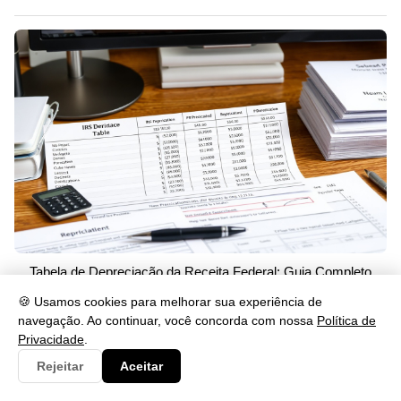
Tabela de Depreciação da Receita Federal: Guia Completo
18/05/2026 às 21:19
🍪 Usamos cookies para melhorar sua experiência de
navegação. Ao continuar, você concorda com nossa
Política de
Privacidade
.
Mais Recentes
Rejeitar
Aceitar