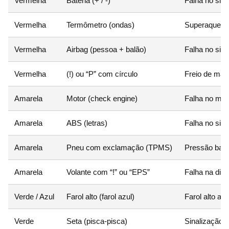
Vermelha
Bateria (+ / -)
Falha no sis
Vermelha
Termômetro (ondas)
Superaqueci
Vermelha
Airbag (pessoa + balão)
Falha no sis
Vermelha
(!) ou “P” com círculo
Freio de mão 
Amarela
Motor (check engine)
Falha no mot
Amarela
ABS (letras)
Falha no sist
Amarela
Pneu com exclamação (TPMS)
Pressão bai
Amarela
Volante com “!” ou “EPS”
Falha na dire
Verde / Azul
Farol alto (farol azul)
Farol alto ati
Verde
Seta (pisca-pisca)
Sinalização d