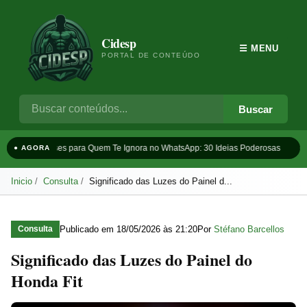
Cidesp
☰ MENU
PORTAL DE CONTEÚDO
Buscar
Frases para Quem Te Ignora no WhatsApp: 30 Ideias Poderosas
T
● AGORA
Inicio
Consulta
Significado das Luzes do Painel d...
Publicado em
18/05/2026 às 21:20
Por
Stéfano Barcellos
Consulta
Significado das Luzes do Painel do
Honda Fit