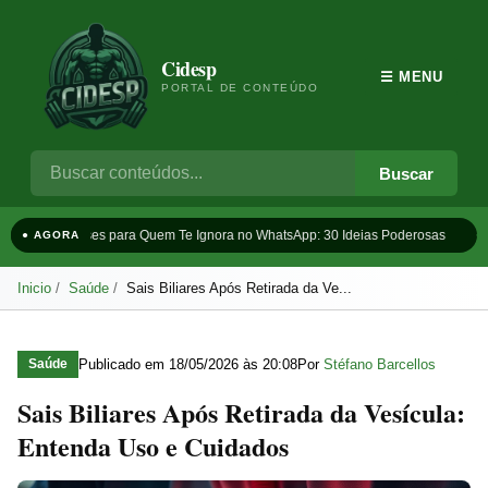
Cidesp
☰ MENU
PORTAL DE CONTEÚDO
Buscar
Frases para Quem Te Ignora no WhatsApp: 30 Ideias Poderosas
Ta
● AGORA
Inicio
Saúde
Sais Biliares Após Retirada da Ve...
Publicado em
18/05/2026 às 20:08
Por
Stéfano Barcellos
Saúde
Sais Biliares Após Retirada da Vesícula:
Entenda Uso e Cuidados