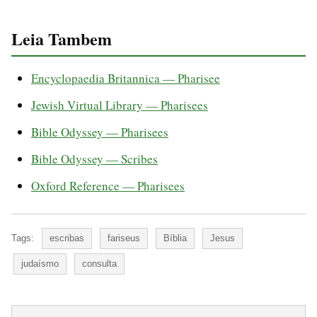
Leia Tambem
Encyclopaedia Britannica — Pharisee
Jewish Virtual Library — Pharisees
Bible Odyssey — Pharisees
Bible Odyssey — Scribes
Oxford Reference — Pharisees
Tags:
escribas
fariseus
Bíblia
Jesus
judaísmo
consulta