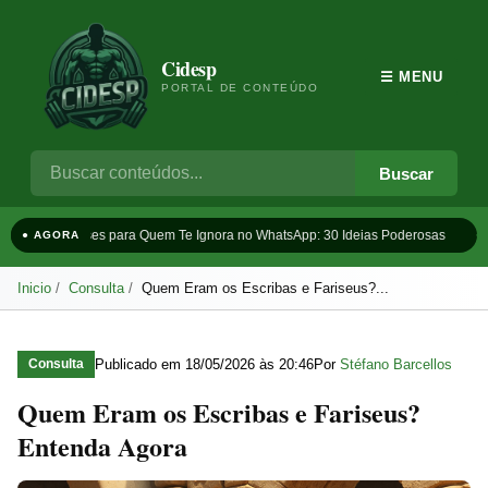
Cidesp
☰ MENU
PORTAL DE CONTEÚDO
Buscar
Frases para Quem Te Ignora no WhatsApp: 30 Ideias Poderosas
Ta
● AGORA
Inicio
Consulta
Quem Eram os Escribas e Fariseus?...
Publicado em
18/05/2026 às 20:46
Por
Stéfano Barcellos
Consulta
Quem Eram os Escribas e Fariseus?
Entenda Agora