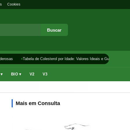
s
Cookies
Buscar
erosas
Tabela de Colesterol por Idade: Valores Ideais e Guia
Como F
 ▾
BIO ▾
V2
V3
Mais em Consulta