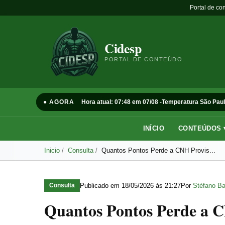
Portal de co
Cidesp
PORTAL DE CONTEÚDO
● AGORA
Hora atual: 07:48 em 07/08 -
Temperatura São Paul
INÍCIO
CONTEÚDOS 
Inicio
Consulta
Quantos Pontos Perde a CNH Provis...
Publicado em
18/05/2026 às 21:27
Por
Stéfano Ba
Consulta
Quantos Pontos Perde a C