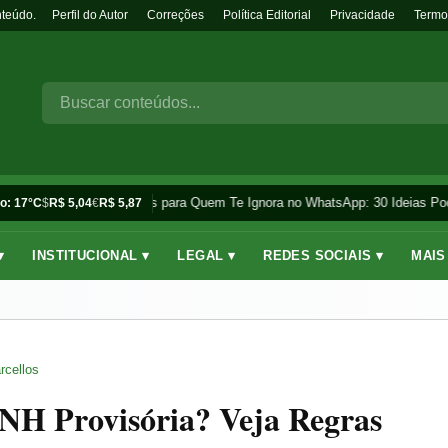
nteúdo.
Perfil do Autor
Correções
Política Editorial
Privacidade
Termo
Frases para Quem Te Ignora no WhatsApp: 30 Ideias Pod
o: 17°C
$
R$ 5,04
€
R$ 5,87
▾
INSTITUCIONAL ▾
LEGAL ▾
REDES SOCIAIS ▾
MAIS
rcellos
NH Provisória? Veja Regras