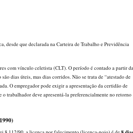
, desde que declarada na Carteira de Trabalho e Previdência
ores com vínculo celetista (CLT). O período é contado a partir d
 são dias úteis, mas dias corridos. Não se trata de “atestado de
icada. O empregador pode exigir a apresentação da certidão de
e o trabalhador deve apresentá-la preferencialmente no retorno
/1990)
8 dia
ei 8.112/90, a licença por falecimento (licença-nojo) é de