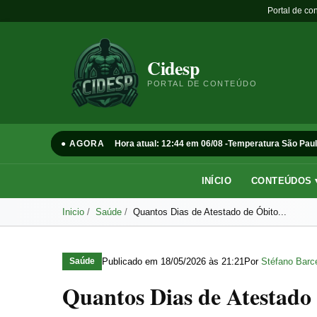
Portal de co
Cidesp
PORTAL DE CONTEÚDO
● AGORA
Hora atual: 12:44 em 06/08 -
Temperatura São Paul
INÍCIO
CONTEÚDOS 
Inicio
Saúde
Quantos Dias de Atestado de Óbito...
Publicado em
18/05/2026 às 21:21
Por
Stéfano Barce
Saúde
Quantos Dias de Atestado 