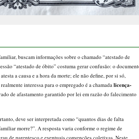
 familiar, buscam informações sobre o chamado “atestado de
pressão “atestado de óbito” costuma gerar confusão: o document
testa a causa e a hora da morte; ele não define, por si só,
licença-
e realmente interessa para o empregado é a chamada
rado de afastamento garantido por lei em razão do falecimento
rtanto, deve ser interpretada como “quantos dias de falta
familiar morre?”. A resposta varia conforme o regime de
 grau de parentesco e eventuais convenções coletivas. Neste