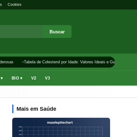
s
Cookies
Buscar
erosas
Tabela de Colesterol por Idade: Valores Ideais e Guia
Como F
 ▾
BIO ▾
V2
V3
Mais em Saúde