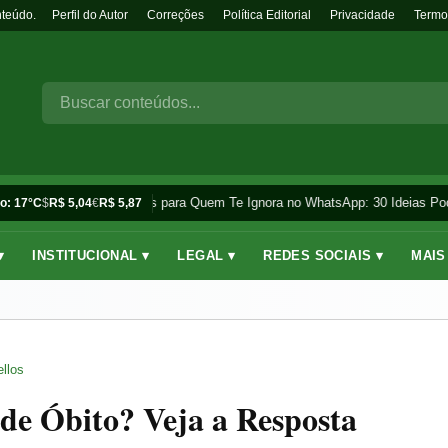
nteúdo.
Perfil do Autor
Correções
Política Editorial
Privacidade
Termo
Frases para Quem Te Ignora no WhatsApp: 30 Ideias Pod
o: 17°C
$
R$ 5,04
€
R$ 5,87
▾
INSTITUCIONAL ▾
LEGAL ▾
REDES SOCIAIS ▾
MAIS
llos
de Óbito? Veja a Resposta