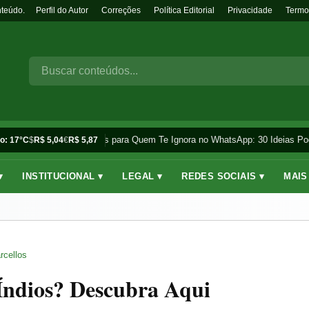
nteúdo.
Perfil do Autor
Correções
Política Editorial
Privacidade
Termo
Frases para Quem Te Ignora no WhatsApp: 30 Ideias Pod
o: 17°C
$
R$ 5,04
€
R$ 5,87
▾
INSTITUCIONAL ▾
LEGAL ▾
REDES SOCIAIS ▾
MAIS
rcellos
Índios? Descubra Aqui