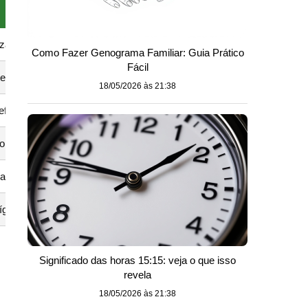
Val
eza e extrema pobreza
Var
Como Fazer Genograma Familiar: Guia Prático
Fácil
te a pandemia
Par
18/05/2026 às 21:38
ficiência de baixa renda
1 s
dores, seringueiros e indígenas que comprovem atividade rural
1 s
ação em instituições federais
R$ 
dígenas
Par
Significado das horas 15:15: veja o que isso
revela
18/05/2026 às 21:38