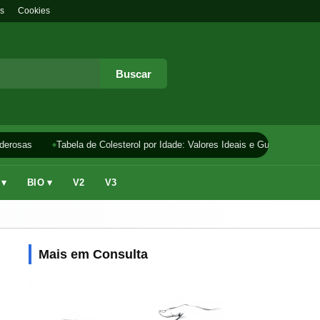
s
Cookies
Buscar
erosas
Tabela de Colesterol por Idade: Valores Ideais e Guia
Como F
 ▾
BIO ▾
V2
V3
Mais em Consulta