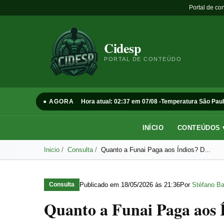
Portal de co
Cidesp
PORTAL DE CONTEÚDO
● AGORA
Hora atual: 02:37 em 07/08 -
Temperatura São Paul
INÍCIO
CONTEÚDOS 
Inicio
Consulta
Quanto a Funai Paga aos Índios? D...
Publicado em
18/05/2026 às 21:36
Por
Stéfano Ba
Consulta
Quanto a Funai Paga aos 