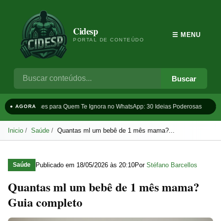
Cidesp
☰ MENU
PORTAL DE CONTEÚDO
Buscar
Frases para Quem Te Ignora no WhatsApp: 30 Ideias Poderosas
Ta
● AGORA
Inicio
Saúde
Quantas ml um bebê de 1 mês mama?...
Publicado em
18/05/2026 às 20:10
Por
Stéfano Barcellos
Saúde
Quantas ml um bebê de 1 mês mama?
Guia completo