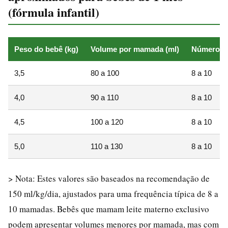
(fórmula infantil)
Peso do bebê (kg)
Volume por mamada (ml)
Número d
3,5
80 a 100
8 a 10
4,0
90 a 110
8 a 10
4,5
100 a 120
8 a 10
5,0
110 a 130
8 a 10
> Nota: Estes valores são baseados na recomendação de
150 ml/kg/dia, ajustados para uma frequência típica de 8 a
10 mamadas. Bebês que mamam leite materno exclusivo
podem apresentar volumes menores por mamada, mas com