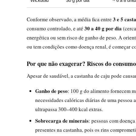
Wickbold
30 g por dia
~ 6 a 8 uni
3 e 5 cast
Conforme observado, a média fica entre
30 a 40 g por dia
consumo controlado, e até
(cerca
energética ou sem risco de ganho de peso. A orie
ou tem condições como doença renal, é começar co
Por que não exagerar? Riscos do consumo
Apesar de saudável, a castanha de caju pode causa
Ganho de peso
: 100 g do alimento fornecem ma
necessidades calóricas diárias de uma pessoa 
ultrapassa 300–400 kcal extras.
Sobrecarga de minerais
: pessoas com doença 
presentes na castanha, pois os rins comprometi