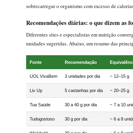
sobrecarregar o organismo com excesso de caloria
Recomendações diárias: o que dizem as fo
Diferentes sites e especialistas em nutrição conv
unidades sugeridas. Abaixo, um resumo das princip
Fonte
Recomendação
Equivalênc
UOL VivaBem
3 unidades por dia
~ 12–15 g
Liv Up
5 castanhas por dia
~ 20–25 g
Tua Saúde
30 a 40 g por dia
~ 7 a 10 un
Tudogostoso
30 g por dia
~ 6 a 8 uni