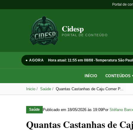
Portal de co
Cidesp
PORTAL DE CONTEÚDO
● AGORA
Hora atual: 11:55 em 08/08 -
Temperatura São Paul
INÍCIO
CONTEÚDOS 
Inicio
Saúde
Quantas Castanhas de Caju Comer P...
Publicado em
18/05/2026 às 19:09
Por
Stéfano Barce
Saúde
Quantas Castanhas de Ca