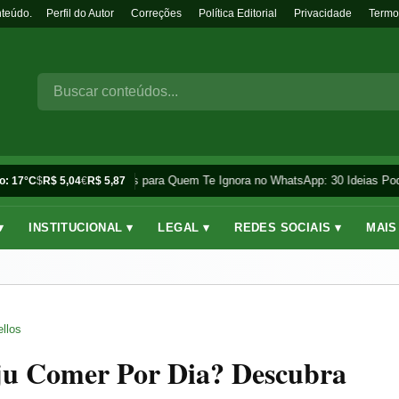
nteúdo.
Perfil do Autor
Correções
Política Editorial
Privacidade
Termo
Frases para Quem Te Ignora no WhatsApp: 30 Ideias Pode
o: 17°C
$
R$ 5,04
€
R$ 5,87
▾
INSTITUCIONAL ▾
LEGAL ▾
REDES SOCIAIS ▾
MAIS
llos
ju Comer Por Dia? Descubra