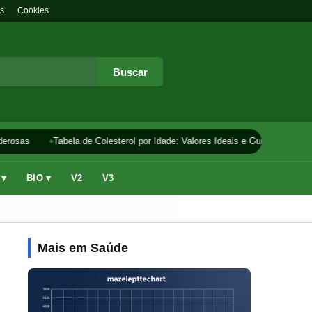
s
Cookies
Buscar
rosas
Tabela de Colesterol por Idade: Valores Ideais e Guia
Como F
 ▾
BIO ▾
V2
V3
Mais em Saúde