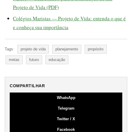
Projeto de Vida (PDF)
Colégios Maristas — Projeto de Vida: entenda o que é
e conheça sua importância
Tags:
projeto de vida
planejamento
propósito
metas
futuro
educação
COMPARTILHAR
WhatsApp
Telegram
Twitter / X
Facebook