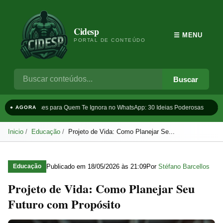
Cidesp
☰ MENU
PORTAL DE CONTEÚDO
Buscar
Frases para Quem Te Ignora no WhatsApp: 30 Ideias Poderosas
Ta
● AGORA
Inicio
Educação
Projeto de Vida: Como Planejar Se...
Publicado em
18/05/2026 às 21:09
Por
Stéfano Barcellos
Educação
Projeto de Vida: Como Planejar Seu
Futuro com Propósito