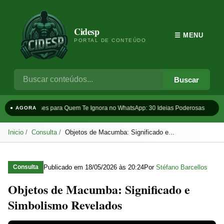
Cidesp
☰ MENU
PORTAL DE CONTEÚDO
Buscar
Frases para Quem Te Ignora no WhatsApp: 30 Ideias Poderosas
T
● AGORA
Inicio
Consulta
Objetos de Macumba: Significado e...
Publicado em
18/05/2026 às 20:24
Por
Stéfano Barcellos
Consulta
Objetos de Macumba: Significado e
Simbolismo Revelados