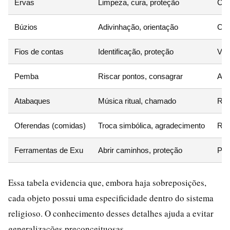
Ervas
Limpeza, cura, proteção
Con
Búzios
Adivinhação, orientação
Com
Fios de contas
Identificação, proteção
Vín
Pemba
Riscar pontos, consagrar
Ass
Atabaques
Música ritual, chamado
Rit
Oferendas (comidas)
Troca simbólica, agradecimento
Rep
Ferramentas de Exu
Abrir caminhos, proteção
Pod
Essa tabela evidencia que, embora haja sobreposições,
cada objeto possui uma especificidade dentro do sistema
religioso. O conhecimento desses detalhes ajuda a evitar
generalizações preconceituosas.