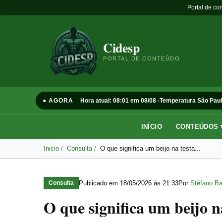
Portal de co
Cidesp
PORTAL DE CONTEÚDO
● AGORA
Hora atual: 08:01 em 08/08 -
Temperatura São Paul
INÍCIO
CONTEÚDOS 
Inicio
Consulta
O que significa um beijo na testa...
Publicado em
18/05/2026 às 21:33
Por
Stéfano Ba
Consulta
O que significa um beijo 