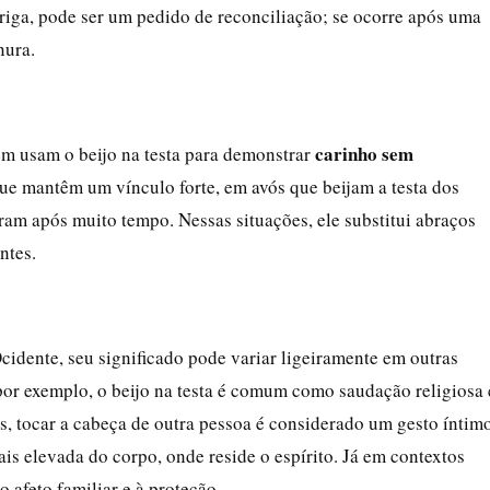
briga, pode ser um pedido de reconciliação; se ocorre após uma
nura.
carinho sem
m usam o beijo na testa para demonstrar
e mantêm um vínculo forte, em avós que beijam a testa dos
ram após muito tempo. Nessas situações, ele substitui abraços
ntes.
idente, seu significado pode variar ligeiramente em outras
 por exemplo, o beijo na testa é comum como saudação religiosa 
, tocar a cabeça de outra pessoa é considerado um gesto íntim
ais elevada do corpo, onde reside o espírito. Já em contextos
o afeto familiar e à proteção.