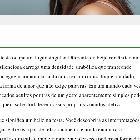
testa ocupa um lugar singular. Diferente do beijo romântico no
a silenciosa carrega uma densidade simbólica que transcende
conseguem comunicar tanta coisa em um único toque: cuidado,
uma forma de amor que não exige palavras. Em um mundo cada ve
ificados ocultos por trás de um gesto aparentemente simples pod
, quem sabe, fortalecer nossos próprios vínculos afetivos.
ue significa um beijo na testa. Você descobrirá as interpretações
ças entre os tipos de relacionamento e ainda encontrará
 em mãos um guia completo para entender essa poderosa forma de