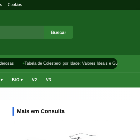
s
Cookies
Buscar
erosas
Tabela de Colesterol por Idade: Valores Ideais e Guia
Como F
 ▾
BIO ▾
V2
V3
Mais em Consulta