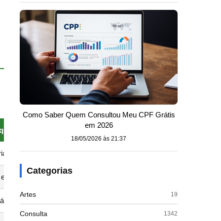
Como Saber Quem Consultou Meu CPF Grátis
em 2026
equência comum
Exemplo típico
18/05/2026 às 21:37
ia (rotina noturna, consolo)
Mãe beija a testa do
Categorias
encontros, despedidas, momentos especiais
Pai beija a testa do
Artes
19
iável (semanal ou em momentos íntimos)
Após uma conversa p
Consulta
1342