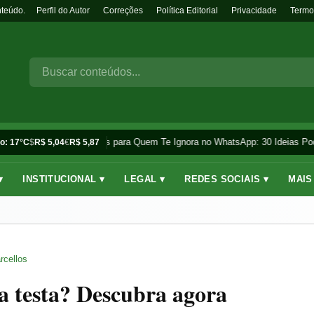
nteúdo.
Perfil do Autor
Correções
Política Editorial
Privacidade
Termo
Frases para Quem Te Ignora no WhatsApp: 30 Ideias Pod
o: 17°C
$
R$ 5,04
€
R$ 5,87
▾
INSTITUCIONAL ▾
LEGAL ▾
REDES SOCIAIS ▾
MAIS
rcellos
na testa? Descubra agora