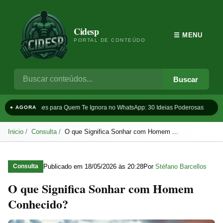
Cidesp
☰ MENU
PORTAL DE CONTEÚDO
Buscar
Frases para Quem Te Ignora no WhatsApp: 30 Ideias Poderosas
Ta
● AGORA
Inicio
Consulta
O que Significa Sonhar com Homem ...
Publicado em
18/05/2026 às 20:28
Por
Stéfano Barcellos
Consulta
O que Significa Sonhar com Homem
Conhecido?