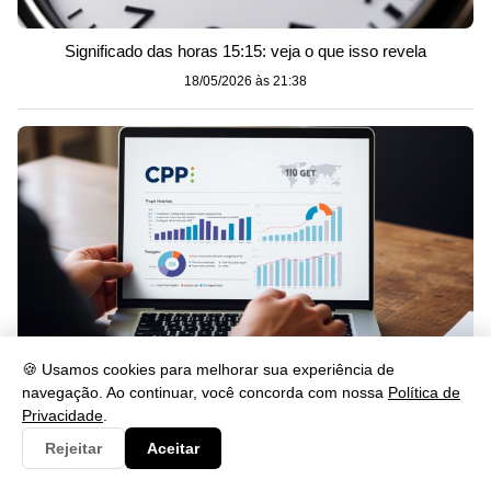
Significado das horas 15:15: veja o que isso revela
18/05/2026 às 21:38
🍪 Usamos cookies para melhorar sua experiência de
navegação. Ao continuar, você concorda com nossa
Política de
Privacidade
.
Como Saber Quem Consultou Meu CPF Grátis em 2026
Rejeitar
Aceitar
18/05/2026 às 21:37