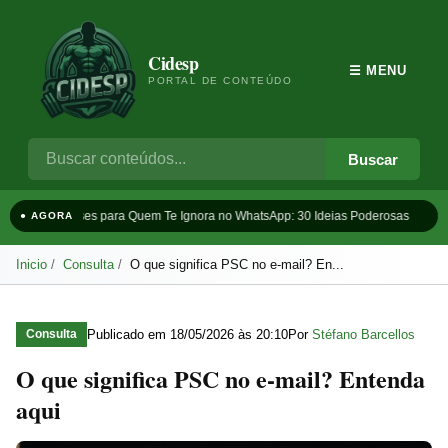
Cidesp
☰ MENU
PORTAL DE CONTEÚDO
Buscar
Frases para Quem Te Ignora no WhatsApp: 30 Ideias Poderosas
Ta
● AGORA
Inicio
Consulta
O que significa PSC no e-mail? En...
Publicado em
18/05/2026 às 20:10
Por
Stéfano Barcellos
Consulta
O que significa PSC no e-mail? Entenda
aqui