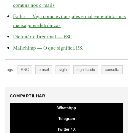
comuns nos e-mails
Folha — Veja como evitar gafes e mal-entendidos nas
mensagens eletrônicas
Dicionário InFormal — PSC
Mailchimp — O que significa P.S.
Tags:
PSC
e-mail
sigla
significado
consulta
COMPARTILHAR
WhatsApp
Telegram
Twitter / X