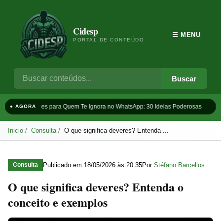
Cidesp
☰ MENU
PORTAL DE CONTEÚDO
Buscar
Frases para Quem Te Ignora no WhatsApp: 30 Ideias Poderosas
Ta
● AGORA
Inicio
Consulta
O que significa deveres? Entenda ...
Publicado em
18/05/2026 às 20:35
Por
Stéfano Barcellos
Consulta
O que significa deveres? Entenda o
conceito e exemplos