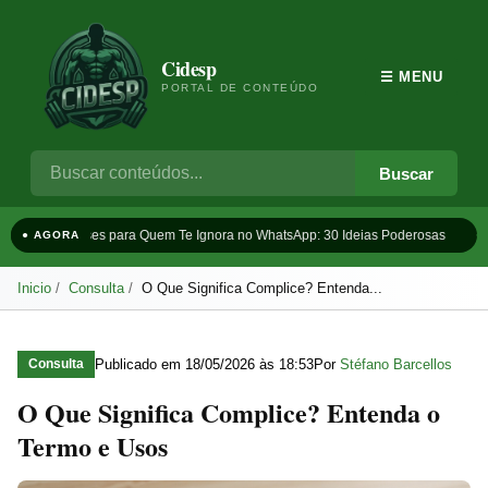
Cidesp
☰ MENU
PORTAL DE CONTEÚDO
Buscar
Frases para Quem Te Ignora no WhatsApp: 30 Ideias Poderosas
Ta
● AGORA
Inicio
Consulta
O Que Significa Complice? Entenda...
Publicado em
18/05/2026 às 18:53
Por
Stéfano Barcellos
Consulta
O Que Significa Complice? Entenda o
Termo e Usos