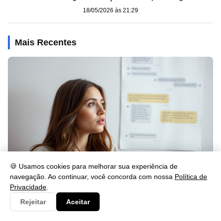
18/05/2026 às 21:29
Mais Recentes
🍪 Usamos cookies para melhorar sua experiência de
navegação. Ao continuar, você concorda com nossa
Política de
Privacidade
.
Frases para Quem Te Ignora no WhatsApp: 30 Ideias
Poderosas
Rejeitar
Aceitar
18/05/2026 às 21:38