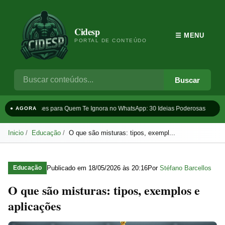
Cidesp
☰ MENU
PORTAL DE CONTEÚDO
Buscar
Frases para Quem Te Ignora no WhatsApp: 30 Ideias Poderosas
T
● AGORA
Inicio
Educação
O que são misturas: tipos, exempl...
Publicado em
18/05/2026 às 20:16
Por
Stéfano Barcellos
Educação
O que são misturas: tipos, exemplos e
aplicações