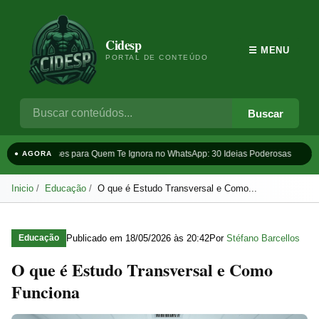
Cidesp
☰ MENU
PORTAL DE CONTEÚDO
Buscar
Frases para Quem Te Ignora no WhatsApp: 30 Ideias Poderosas
T
● AGORA
Inicio
Educação
O que é Estudo Transversal e Como...
Publicado em
18/05/2026 às 20:42
Por
Stéfano Barcellos
Educação
O que é Estudo Transversal e Como
Funciona