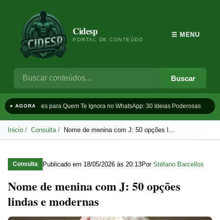
Cidesp
☰ MENU
PORTAL DE CONTEÚDO
Buscar
Frases para Quem Te Ignora no WhatsApp: 30 Ideias Poderosas
Ta
● AGORA
Inicio
Consulta
Nome de menina com J: 50 opções l...
Publicado em
18/05/2026 às 20:13
Por
Stéfano Barcellos
Consulta
Nome de menina com J: 50 opções
lindas e modernas