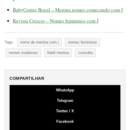
BabyCenter Brasil – Menina nomes começando com J
Revista Crescer – Nomes femininos com J
Tags:
nome de menina com j
nomes femininos
nomes modernos
bebê menina
consulta
COMPARTILHAR
WhatsApp
Telegram
Twitter / X
Facebook