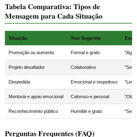
Tabela Comparativa: Tipos de
Mensagem para Cada Situação
Situação
Tom Sugerido
Exem
Promoção ou aumento
Formal e grato
“Agra
Projeto desafiador
Colaborativo
“Sem 
Despedida
Emocional e respeitoso
“Levo
Mentoria e apoio emocional
Caloroso e pessoal
“Obri
Reconhecimento público
Humilde e grato
“Seu 
Perguntas Frequentes (FAQ)