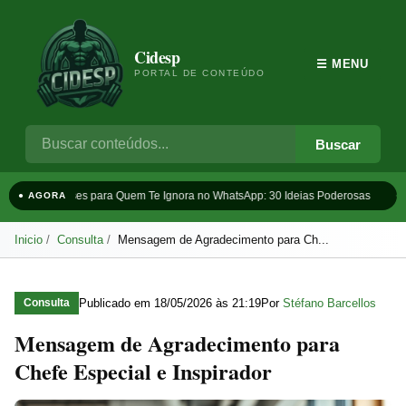
Cidesp
☰ MENU
PORTAL DE CONTEÚDO
Buscar
Frases para Quem Te Ignora no WhatsApp: 30 Ideias Poderosas
Ta
● AGORA
Inicio
Consulta
Mensagem de Agradecimento para Ch...
Publicado em
18/05/2026 às 21:19
Por
Stéfano Barcellos
Consulta
Mensagem de Agradecimento para
Chefe Especial e Inspirador