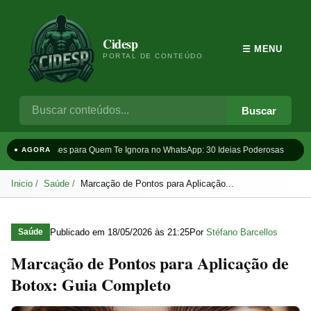
Cidesp
☰ MENU
PORTAL DE CONTEÚDO
Buscar
Frases para Quem Te Ignora no WhatsApp: 30 Ideias Poderosas
Ta
● AGORA
Inicio
Saúde
Marcação de Pontos para Aplicação...
Publicado em
18/05/2026 às 21:25
Por
Stéfano Barcellos
Saúde
Marcação de Pontos para Aplicação de
Botox: Guia Completo