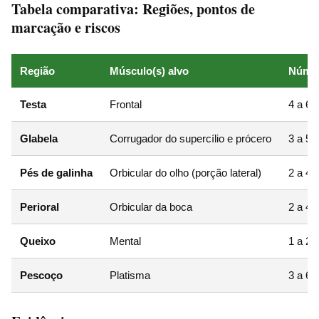
Tabela comparativa: Regiões, pontos de
marcação e riscos
Região
Músculo(s) alvo
Númer
Testa
Frontal
4 a 6 
Glabela
Corrugador do supercílio e prócero
3 a 5 
Pés de galinha
Orbicular do olho (porção lateral)
2 a 4 
Perioral
Orbicular da boca
2 a 4 
Queixo
Mental
1 a 2 
Pescoço
Platisma
3 a 6 