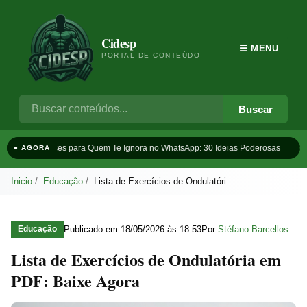
Cidesp
☰ MENU
PORTAL DE CONTEÚDO
Buscar
Frases para Quem Te Ignora no WhatsApp: 30 Ideias Poderosas
Ta
● AGORA
Inicio
Educação
Lista de Exercícios de Ondulatóri...
Publicado em
18/05/2026 às 18:53
Por
Stéfano Barcellos
Educação
Lista de Exercícios de Ondulatória em
PDF: Baixe Agora