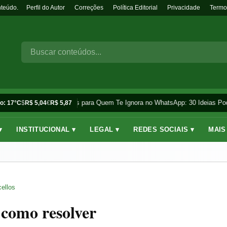
nteúdo.
Perfil do Autor
Correções
Política Editorial
Privacidade
Termo
Frases para Quem Te Ignora no WhatsApp: 30 Ideias Pod
o: 17°C
$
R$ 5,04
€
R$ 5,87
▾
INSTITUCIONAL ▾
LEGAL ▾
REDES SOCIAIS ▾
MAIS
ellos
 como resolver