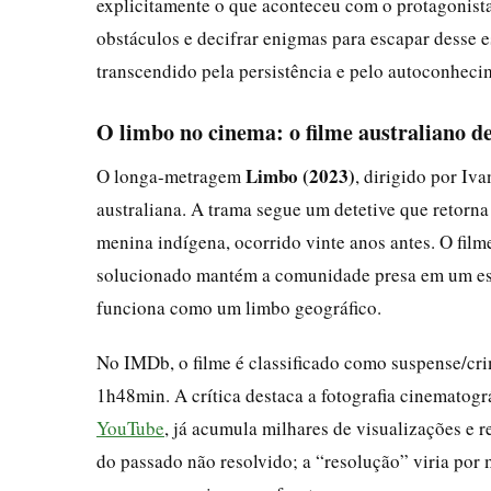
explicitamente o que aconteceu com o protagonista;
obstáculos e decifrar enigmas para escapar desse e
transcendido pela persistência e pelo autoconheci
O limbo no cinema: o filme australiano d
Limbo (2023)
O longa-metragem
, dirigido por I
australiana. A trama segue um detetive que retorna
menina indígena, ocorrido vinte anos antes. O film
solucionado mantém a comunidade presa em um esta
funciona como um limbo geográfico.
No IMDb, o filme é classificado como suspense/cr
1h48min. A crítica destaca a fotografia cinematográf
YouTube
, já acumula milhares de visualizações e r
do passado não resolvido; a “resolução” viria por 