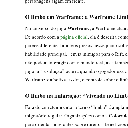
personagens sigam em frente.
O limbo em Warframe: a Warframe Lim
Warframe
No universo do jogo
, a Warframe cha
De acordo com a
página oficial
, ela é descrita co
parece diferente. Inimigos presos nesse plano sof
habilidade principal, , envia inimigos para o Rif
não podem interagir com o mundo real, mas també
jogo; a “resolução” ocorre quando o jogador usa out
Warframe simboliza, assim, o controle sobre o limb
O limbo na imigração: “Vivendo no Lim
Fora do entretenimento, o termo “limbo” é amplame
Colorad
migratório regular. Organizações como a
para orientar imigrantes sobre direitos, benefício