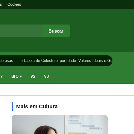
s
Cookies
Buscar
erosas
Tabela de Colesterol por Idade: Valores Ideais e Guia
Como 
 ▾
BIO ▾
V2
V3
Mais em Cultura