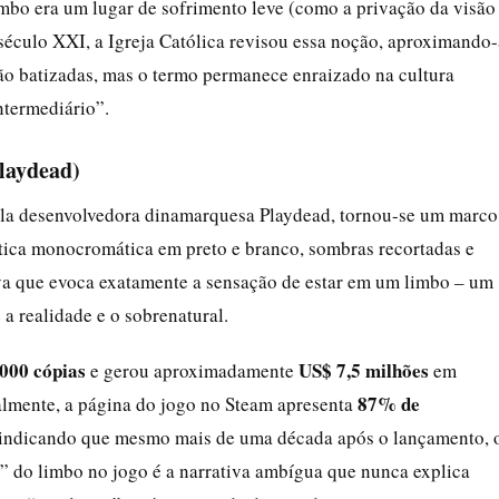
limbo era um lugar de sofrimento leve (como a privação da visão
éculo XXI, a Igreja Católica revisou essa noção, aproximando-
ão batizadas, mas o termo permanece enraizado na cultura
ntermediário”.
laydead)
ela desenvolvedora dinamarquesa Playdead, tornou-se um marco
tica monocromática em preto e branco, sombras recortadas e
va que evoca exatamente a sensação de estar em um limbo – um
 a realidade e o sobrenatural.
000 cópias
US$ 7,5 milhões
e gerou aproximadamente
em
87% de
lmente, a página do jogo no Steam apresenta
 indicando que mesmo mais de uma década após o lançamento, 
a” do limbo no jogo é a narrativa ambígua que nunca explica