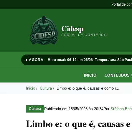
Portal de co
Cidesp
PORTAL DE CONTEÚDO
● AGORA
Hora atual: 06:12 em 06/08 -
Temperatura São Paul
INÍCIO
CONTEÚDOS 
Inicio
Cultura
Limbo e: o que é, causas e como r...
Publicado em
18/05/2026 às 20:34
Por
Stéfano Barc
Cultura
Limbo e: o que é, causas e