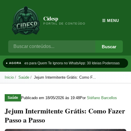
Cidesp
☰ MENU
PORTAL DE CONTEÚDO
Buscar
Frases para Quem Te Ignora no WhatsApp: 30 Ideias Poderosas
Ta
● AGORA
Inicio
Saúde
Jejum Intermitente Grátis: Como F...
Publicado em
18/05/2026 às 19:48
Por
Stéfano Barcellos
Saúde
Jejum Intermitente Grátis: Como Fazer
Passo a Passo