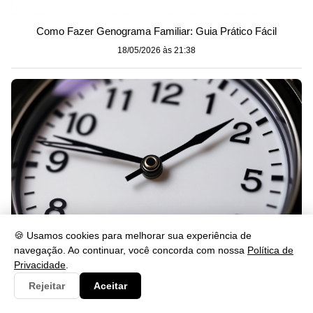
Como Fazer Genograma Familiar: Guia Prático Fácil
18/05/2026 às 21:38
🍪 Usamos cookies para melhorar sua experiência de
navegação. Ao continuar, você concorda com nossa
Política de
Privacidade
.
Significado das horas 15:15: veja o que isso revela
Rejeitar
Aceitar
18/05/2026 às 21:38