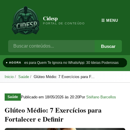
Cidesp
☰ MENU
PORTAL DE CONTEÚDO
Buscar
Frases para Quem Te Ignora no WhatsApp: 30 Ideias Poderosas
Ta
● AGORA
Inicio
Saúde
Glúteo Médio: 7 Exercícios para F...
Publicado em
18/05/2026 às 20:20
Por
Stéfano Barcellos
Saúde
Glúteo Médio: 7 Exercícios para
Fortalecer e Definir