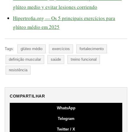
glúteo medio y evitar lesiones corriendo
Hipertrofia.org — Os 5 principais exercícios para
glúteo médio em 2025
Tags:
glúteo médio
exercícios
fortalecimento
definição muscular
saúde
treino funcional
resistência
COMPARTILHAR
WhatsApp
Telegram
Twitter / X