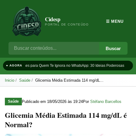
Cidesp
☰ MENU
PORTAL DE CONTEÚDO
Buscar
Frases para Quem Te Ignora no WhatsApp: 30 Ideias Poderosas
T
● AGORA
Inicio
Saúde
Glicemia Média Estimada 114 mg/dL...
Publicado em
18/05/2026 às 19:24
Por
Stéfano Barcellos
Saúde
Glicemia Média Estimada 114 mg/dL é
Normal?