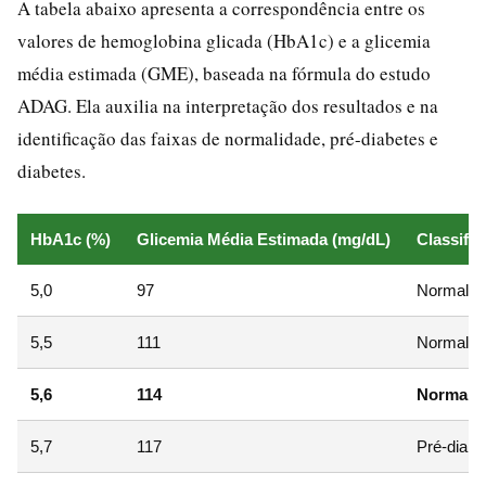
A tabela abaixo apresenta a correspondência entre os
valores de hemoglobina glicada (HbA1c) e a glicemia
média estimada (GME), baseada na fórmula do estudo
ADAG. Ela auxilia na interpretação dos resultados e na
identificação das faixas de normalidade, pré-diabetes e
diabetes.
HbA1c (%)
Glicemia Média Estimada (mg/dL)
Classifi
5,0
97
Normal
5,5
111
Normal
5,6
114
Normal / 
5,7
117
Pré-diabe