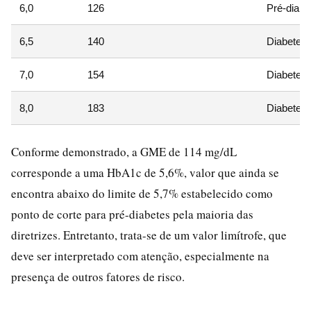
6,0
126
Pré-diabe
6,5
140
Diabetes
7,0
154
Diabetes
8,0
183
Diabetes
Conforme demonstrado, a GME de 114 mg/dL
corresponde a uma HbA1c de 5,6%, valor que ainda se
encontra abaixo do limite de 5,7% estabelecido como
ponto de corte para pré-diabetes pela maioria das
diretrizes. Entretanto, trata-se de um valor limítrofe, que
deve ser interpretado com atenção, especialmente na
presença de outros fatores de risco.