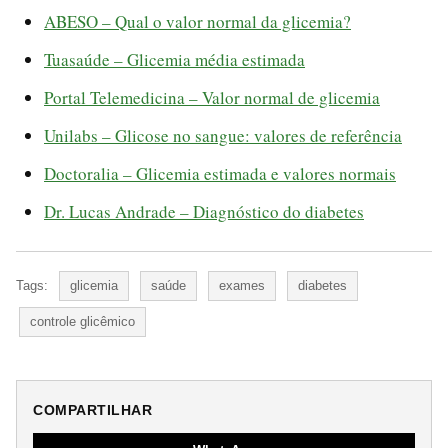
ABESO – Qual o valor normal da glicemia?
Tuasaúde – Glicemia média estimada
Portal Telemedicina – Valor normal de glicemia
Unilabs – Glicose no sangue: valores de referência
Doctoralia – Glicemia estimada e valores normais
Dr. Lucas Andrade – Diagnóstico do diabetes
Tags:
glicemia
saúde
exames
diabetes
controle glicêmico
COMPARTILHAR