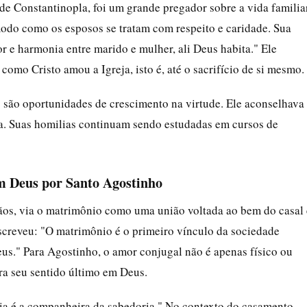
de Constantinopla, foi um grande pregador sobre a vida familiar
odo como os esposos se tratam com respeito e caridade. Sua
r e harmonia entre marido e mulher, ali Deus habita." Ele
mo Cristo amou a Igreja, isto é, até o sacrifício de si mesmo.
 são oportunidades de crescimento na virtude. Ele aconselhava
cia. Suas homilias continuam sendo estudadas em cursos de
 Deus por Santo Agostinho
ãos, via o matrimônio como uma união voltada ao bem do casal 
screveu: "O matrimônio é o primeiro vínculo da sociedade
us." Para Agostinho, o amor conjugal não é apenas físico ou
a seu sentido último em Deus.
a é a companheira da sabedoria." No contexto do casamento,