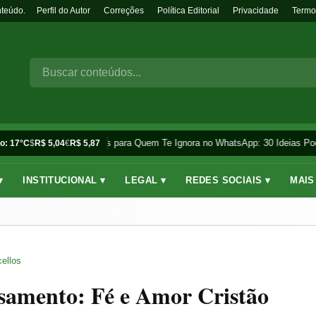
nteúdo.
Perfil do Autor
Correções
Política Editorial
Privacidade
Termo
Frases para Quem Te Ignora no WhatsApp: 30 Ideias Pod
o: 17°C
$
R$ 5,04
€
R$ 5,87
▾
INSTITUCIONAL ▾
LEGAL ▾
REDES SOCIAIS ▾
MAIS
ellos
asamento: Fé e Amor Cristão