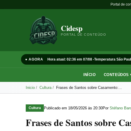
Portal de co
Cidesp
PORTAL DE CONTEÚDO
● AGORA
Hora atual: 02:36 em 07/08 -
Temperatura São Paul
INÍCIO
CONTEÚDOS 
Inicio
Cultura
Frases de Santos sobre Casamento:...
Publicado em
18/05/2026 às 20:30
Por
Stéfano Barc
Cultura
Frases de Santos sobre C