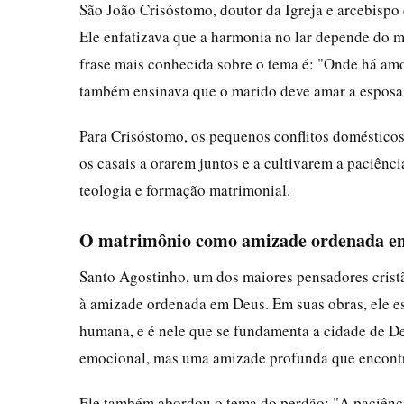
São João Crisóstomo, doutor da Igreja e arcebispo 
Ele enfatizava que a harmonia no lar depende do m
frase mais conhecida sobre o tema é: "Onde há amo
também ensinava que o marido deve amar a esposa co
Para Crisóstomo, os pequenos conflitos domésticos
os casais a orarem juntos e a cultivarem a paciên
teologia e formação matrimonial.
O matrimônio como amizade ordenada em
Santo Agostinho, um dos maiores pensadores crist
à amizade ordenada em Deus. Em suas obras, ele e
humana, e é nele que se fundamenta a cidade de De
emocional, mas uma amizade profunda que encontr
Ele também abordou o tema do perdão: "A paciênci