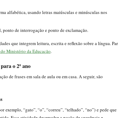
orma alfabética, usando letras maiúsculas e minúsculas nos
, ponto de interrogação e ponto de exclamação.
ades que integrem leitura, escrita e reflexão sobre a língua. Pa
al do Ministério da Educação
.
 para o 2º ano
ção de frases em sala de aula ou em casa. A seguir, são
as
por exemplo, “gato”, “o”, “correu”, “telhado”, “no”) e pede que
tido. Essa atividade desenvolve a noção de sequência e