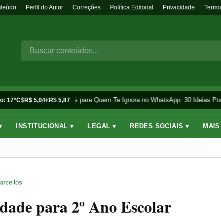
nteúdo.
Perfil do Autor
Correções
Política Editorial
Privacidade
Termo
Frases para Quem Te Ignora no WhatsApp: 30 Ideias Pod
o: 17°C
$
R$ 5,04
€
R$ 5,87
▾
INSTITUCIONAL ▾
LEGAL ▾
REDES SOCIAIS ▾
MAIS
arcellos
idade para 2º Ano Escolar