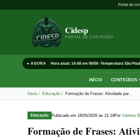
Portal de co
Cidesp
PORTAL DE CONTEÚDO
● AGORA
Hora atual: 14:48 em 06/08 -
Temperatura São Paul
INÍCIO
CONTEÚDOS 
Inicio
Educação
Formação de Frases: Atividade par...
Publicado em
18/05/2026 às 21:19
Por
Stéfano B
Educação
Formação de Frases: Ativ