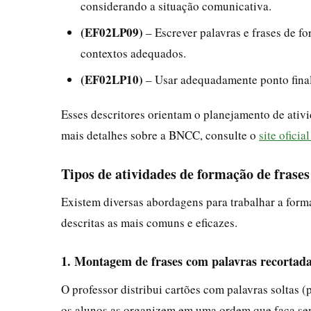
considerando a situação comunicativa.
(EF02LP09)
– Escrever palavras e frases de f
contextos adequados.
(EF02LP10)
– Usar adequadamente ponto final
Esses descritores orientam o planejamento de ativid
mais detalhes sobre a BNCC, consulte o
site ofici
Tipos de atividades de formação de frases
Existem diversas abordagens para trabalhar a forma
descritas as mais comuns e eficazes.
1. Montagem de frases com palavras recortad
O professor distribui cartões com palavras soltas (
os alunos as organizem em uma ordem que faça sen