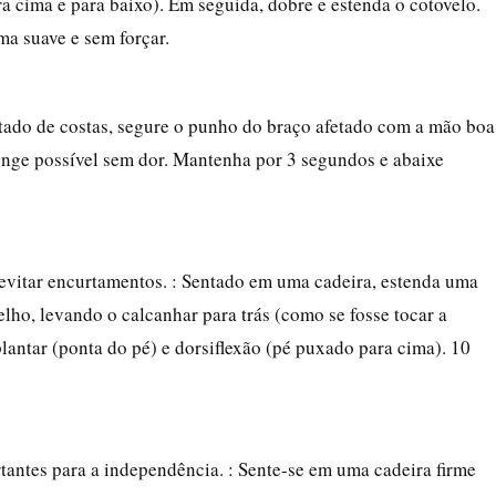
a cima e para baixo). Em seguida, dobre e estenda o cotovelo.
ma suave e sem forçar.
eitado de costas, segure o punho do braço afetado com a mão boa
longe possível sem dor. Mantenha por 3 segundos e abaixe
 evitar encurtamentos. : Sentado em uma cadeira, estenda uma
elho, levando o calcanhar para trás (como se fosse tocar a
 plantar (ponta do pé) e dorsiflexão (pé puxado para cima). 10
tantes para a independência. : Sente-se em uma cadeira firme