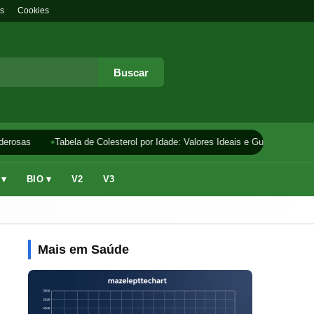
s
Cookies
Buscar
erosas
Tabela de Colesterol por Idade: Valores Ideais e Guia
Como F
 ▾
BIO ▾
V2
V3
Mais em Saúde