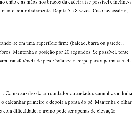
o chão e as mãos nos braços da cadeira (se possível), incline-s
vamente controladamente. Repita 5 a 8 vezes. Caso necessário,
a.
urando-se em uma superfície firme (balcão, barra ou parede),
mbros. Mantenha a posição por 20 segundos. Se possível, tente
ara transferência de peso: balance o corpo para a perna afetada
o. : Com o auxílio de um cuidador ou andador, caminhe em linh
r o calcanhar primeiro e depois a ponta do pé. Mantenha o olhar
es com dificuldade, o treino pode ser apenas de elevação