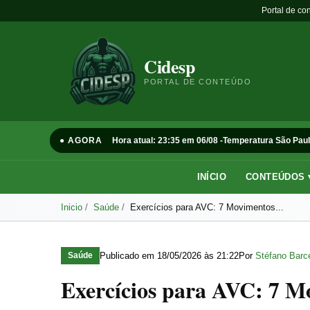
Portal de co
Cidesp
PORTAL DE CONTEÚDO
● AGORA
Hora atual: 23:35 em 06/08 -
Temperatura São Paul
INÍCIO
CONTEÚDOS 
Inicio
Saúde
Exercícios para AVC: 7 Movimentos...
Publicado em
18/05/2026 às 21:22
Por
Stéfano Barce
Saúde
Exercícios para AVC: 7 M