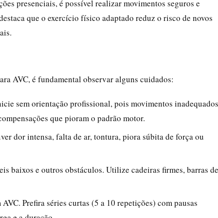
es presenciais, é possível realizar movimentos seguros e
 destaca que o exercício físico adaptado reduz o risco de novos
ais.
para AVC, é fundamental observar alguns cuidados:
nicie sem orientação profissional, pois movimentos inadequado
 compensações que pioram o padrão motor.
er dor intensa, falta de ar, tontura, piora súbita de força ou
is baixos e outros obstáculos. Utilize cadeiras firmes, barras d
AVC. Prefira séries curtas (5 a 10 repetições) com pausas
rga e a duração.