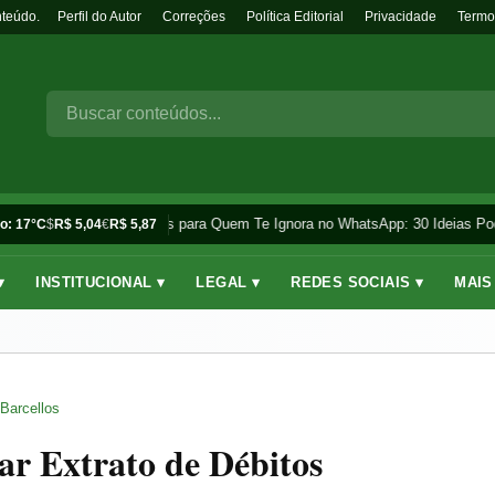
nteúdo.
Perfil do Autor
Correções
Política Editorial
Privacidade
Termo
Frases para Quem Te Ignora no WhatsApp: 30 Ideias Pod
o: 17°C
$
R$ 5,04
€
R$ 5,87
▾
INSTITUCIONAL ▾
LEGAL ▾
REDES SOCIAIS ▾
MAIS
Barcellos
r Extrato de Débitos