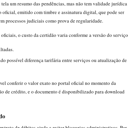
a tela um resumo das pendências, mas não tem validade jurídica
 oficial, emitido com timbre e assinatura digital, que pode ser
 em processos judiciais como prova de regularidade.
ficiais, o custo da certidão varia conforme a versão do serviço
ltadas.
o possível diferença tarifária entre serviços ou atualização de
ável conferir o valor exato no portal oficial no momento da
tão de crédito, e o documento é disponibilizado para download
do
 extrato de débitos ajuda a evitar bloqueios administrativos. Por