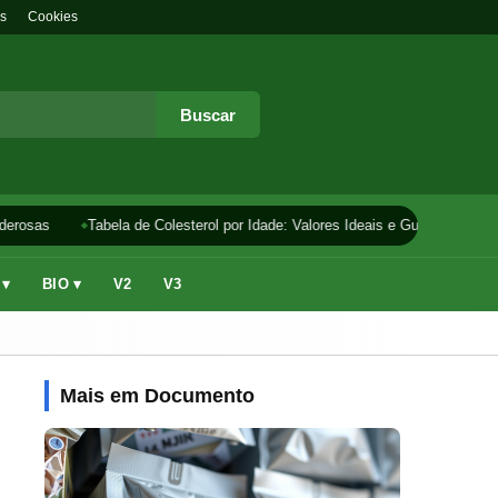
s
Cookies
Buscar
erosas
Tabela de Colesterol por Idade: Valores Ideais e Guia
Como F
 ▾
BIO ▾
V2
V3
Mais em Documento