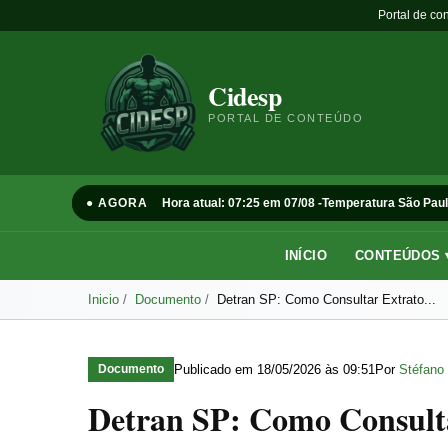
Portal de co
Cidesp
PORTAL DE CONTEÚDO
● AGORA
Hora atual: 07:25 em 07/08 -
Temperatura São Paul
INÍCIO
CONTEÚDOS 
Inicio
Documento
Detran SP: Como Consultar Extrato...
Publicado em
18/05/2026 às 09:51
Por
Stéfano 
Documento
Detran SP: Como Consulta