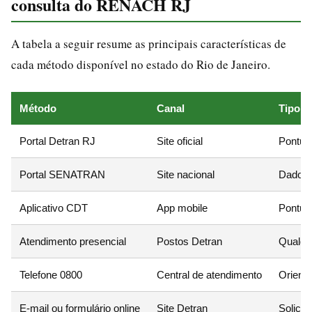
consulta do RENACH RJ
A tabela a seguir resume as principais características de
cada método disponível no estado do Rio de Janeiro.
Método
Canal
Tipo d
Portal Detran RJ
Site oficial
Pontuaç
Portal SENATRAN
Site nacional
Dados b
Aplicativo CDT
App mobile
Pontuaç
Atendimento presencial
Postos Detran
Qualque
Telefone 0800
Central de atendimento
Orient
E-mail ou formulário online
Site Detran
Solicit