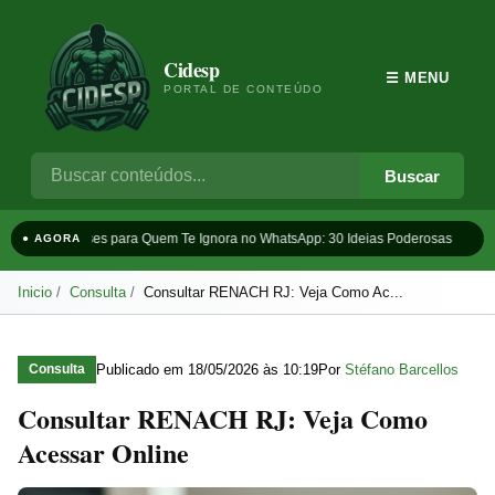
Cidesp
☰ MENU
PORTAL DE CONTEÚDO
Buscar
Frases para Quem Te Ignora no WhatsApp: 30 Ideias Poderosas
T
● AGORA
Inicio
Consulta
Consultar RENACH RJ: Veja Como Ac...
Publicado em
18/05/2026 às 10:19
Por
Stéfano Barcellos
Consulta
Consultar RENACH RJ: Veja Como
Acessar Online