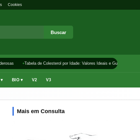
s
Cookies
Buscar
erosas
Tabela de Colesterol por Idade: Valores Ideais e Guia
Como 
 ▾
BIO ▾
V2
V3
Mais em Consulta