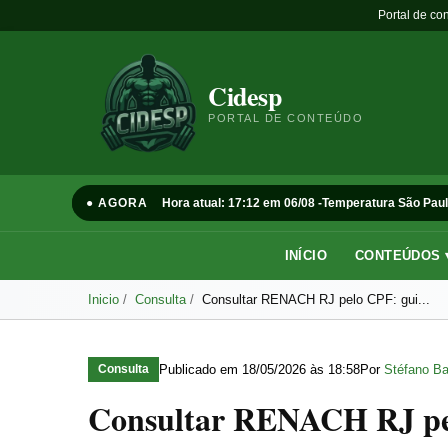
Portal de co
Cidesp
PORTAL DE CONTEÚDO
● AGORA
Hora atual: 17:12 em 06/08 -
Temperatura São Paul
INÍCIO
CONTEÚDOS 
Inicio
Consulta
Consultar RENACH RJ pelo CPF: gui...
Publicado em
18/05/2026 às 18:58
Por
Stéfano Ba
Consulta
Consultar RENACH RJ pelo