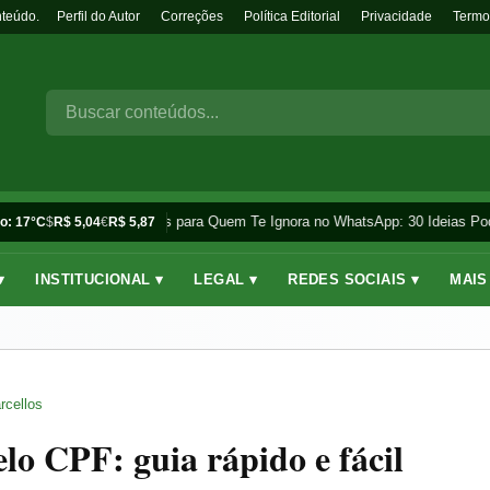
nteúdo.
Perfil do Autor
Correções
Política Editorial
Privacidade
Termo
Frases para Quem Te Ignora no WhatsApp: 30 Ideias Pod
o: 17°C
$
R$ 5,04
€
R$ 5,87
▾
INSTITUCIONAL ▾
LEGAL ▾
REDES SOCIAIS ▾
MAIS
rcellos
 CPF: guia rápido e fácil