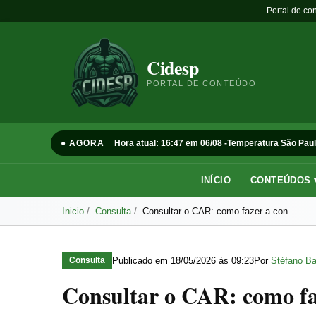
Portal de co
Cidesp
PORTAL DE CONTEÚDO
● AGORA
Hora atual: 16:47 em 06/08 -
Temperatura São Paul
INÍCIO
CONTEÚDOS 
Inicio
Consulta
Consultar o CAR: como fazer a con...
Publicado em
18/05/2026 às 09:23
Por
Stéfano Ba
Consulta
Consultar o CAR: como faz