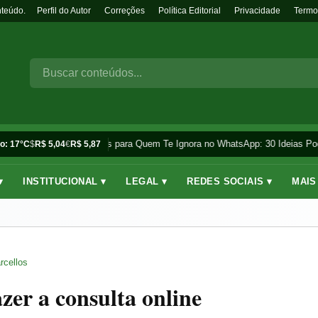
nteúdo.
Perfil do Autor
Correções
Política Editorial
Privacidade
Termo
Frases para Quem Te Ignora no WhatsApp: 30 Ideias Pod
o: 17°C
$
R$ 5,04
€
R$ 5,87
▾
INSTITUCIONAL ▾
LEGAL ▾
REDES SOCIAIS ▾
MAIS
rcellos
er a consulta online