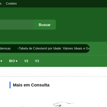
s
Cookies
Buscar
erosas
Tabela de Colesterol por Idade: Valores Ideais e Guia
Como 
 ▾
BIO ▾
V2
V3
Mais em Consulta