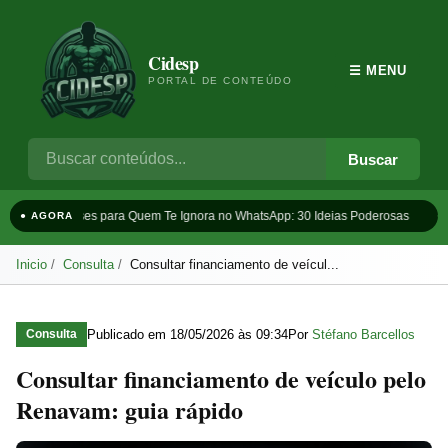
Cidesp
☰ MENU
PORTAL DE CONTEÚDO
Buscar
Frases para Quem Te Ignora no WhatsApp: 30 Ideias Poderosas
T
● AGORA
Inicio
Consulta
Consultar financiamento de veícul...
Publicado em
18/05/2026 às 09:34
Por
Stéfano Barcellos
Consulta
Consultar financiamento de veículo pelo
Renavam: guia rápido