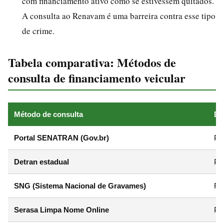
com financiamento ativo como se estivessem quitados.
A consulta ao Renavam é uma barreira contra esse tipo
de crime.
Tabela comparativa: Métodos de
consulta de financiamento veicular
Método de consulta
Da
Portal SENATRAN (Gov.br)
Pl
Detran estadual
Pl
SNG (Sistema Nacional de Gravames)
Re
Serasa Limpa Nome Online
Pl