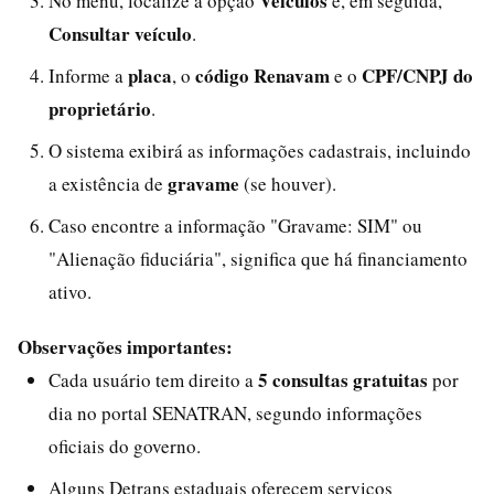
Veículos
No menu, localize a opção
e, em seguida,
Consultar veículo
.
placa
código Renavam
CPF/CNPJ do
Informe a
, o
e o
proprietário
.
O sistema exibirá as informações cadastrais, incluindo
gravame
a existência de
(se houver).
Caso encontre a informação "Gravame: SIM" ou
"Alienação fiduciária", significa que há financiamento
ativo.
Observações importantes:
5 consultas gratuitas
Cada usuário tem direito a
por
dia no portal SENATRAN, segundo informações
oficiais do governo.
Alguns Detrans estaduais oferecem serviços