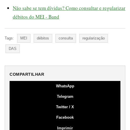
Não sabe se tem dívidas? Como consultar e regularizar
débitos do MEI - Band
Tags:
MEI
débitos
consulta
regularização
DAS
COMPARTILHAR
WhatsApp
Telegram
Twitter / X
Facebook
Imprimir