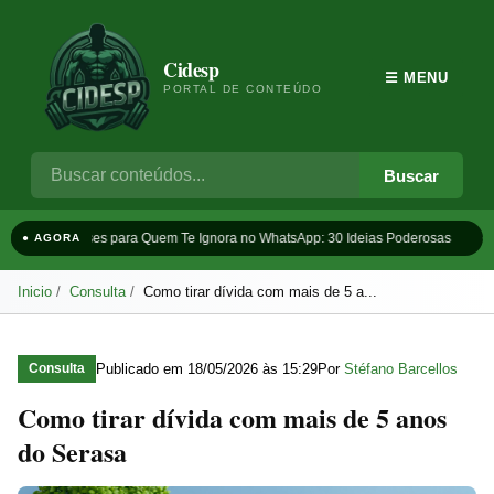
Cidesp
☰ MENU
PORTAL DE CONTEÚDO
Buscar
Frases para Quem Te Ignora no WhatsApp: 30 Ideias Poderosas
T
● AGORA
Inicio
Consulta
Como tirar dívida com mais de 5 a...
Publicado em
18/05/2026 às 15:29
Por
Stéfano Barcellos
Consulta
Como tirar dívida com mais de 5 anos
do Serasa