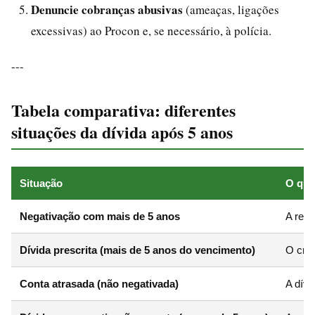
Denuncie cobranças abusivas
(ameaças, ligações
excessivas) ao Procon e, se necessário, à polícia.
---
Tabela comparativa: diferentes
situações da dívida após 5 anos
Situação
O que
Negativação com mais de 5 anos
A rest
Dívida prescrita (mais de 5 anos do vencimento)
O cred
Conta atrasada (não negativada)
A dívi