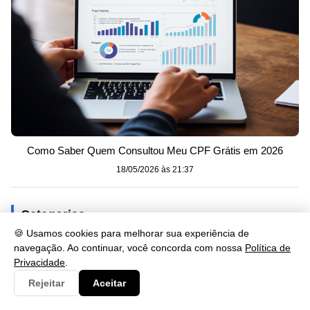
Como Saber Quem Consultou Meu CPF Grátis em 2026
18/05/2026 às 21:37
Categorias
🍪 Usamos cookies para melhorar sua experiência de
Artes
navegação. Ao continuar, você concorda com nossa
Política de
19
Privacidade
.
Consulta
1342
Rejeitar
Aceitar
Cultura
219