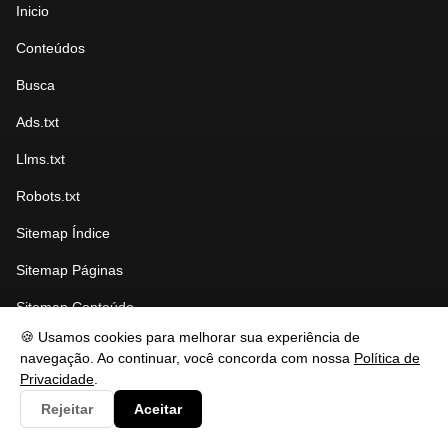
Inicio
Conteúdos
Busca
Ads.txt
Llms.txt
Robots.txt
Sitemap Índice
Sitemap Páginas
Sitemap Conteúdo
🍪 Usamos cookies para melhorar sua experiência de
navegação. Ao continuar, você concorda com nossa
Política de
Privacidade
.
CATEGORIAS
Rejeitar
Aceitar
Artes