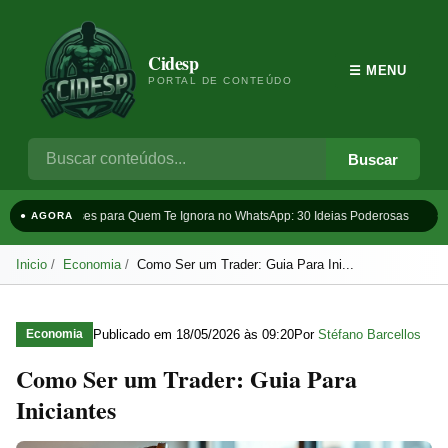
Cidesp
☰ MENU
PORTAL DE CONTEÚDO
Buscar
Frases para Quem Te Ignora no WhatsApp: 30 Ideias Poderosas
Ta
● AGORA
Inicio
Economia
Como Ser um Trader: Guia Para Ini...
Publicado em
18/05/2026 às 09:20
Por
Stéfano Barcellos
Economia
Como Ser um Trader: Guia Para
Iniciantes