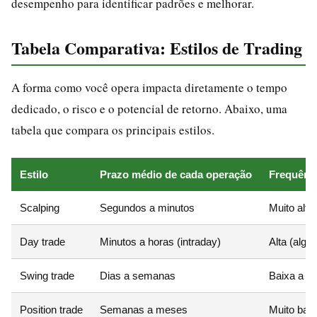
desempenho para identificar padrões e melhorar.
Tabela Comparativa: Estilos de Trading
A forma como você opera impacta diretamente o tempo
dedicado, o risco e o potencial de retorno. Abaixo, uma
tabela que compara os principais estilos.
Estilo
Prazo médio de cada operação
Frequênci
Scalping
Segundos a minutos
Muito alta
Day trade
Minutos a horas (intraday)
Alta (algu
Swing trade
Dias a semanas
Baixa a m
Position trade
Semanas a meses
Muito bai