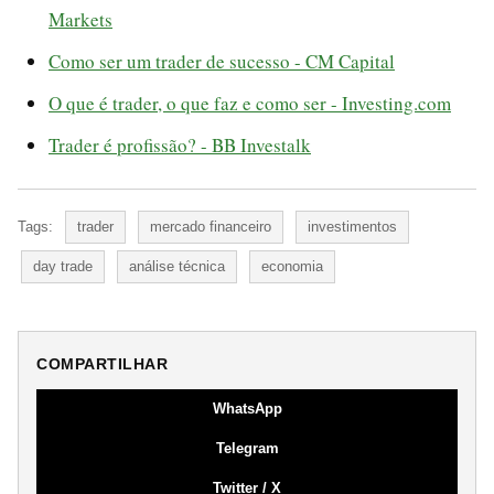
Markets
Como ser um trader de sucesso - CM Capital
O que é trader, o que faz e como ser - Investing.com
Trader é profissão? - BB Investalk
Tags:
trader
mercado financeiro
investimentos
day trade
análise técnica
economia
COMPARTILHAR
WhatsApp
Telegram
Twitter / X