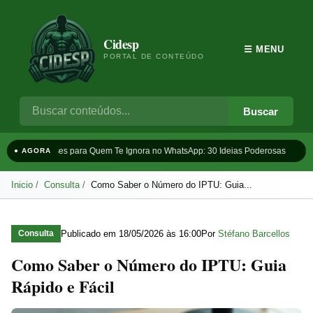
Cidesp
☰ MENU
PORTAL DE CONTEÚDO
Buscar
Frases para Quem Te Ignora no WhatsApp: 30 Ideias Poderosas
T
● AGORA
Inicio
Consulta
Como Saber o Número do IPTU: Guia...
Publicado em
18/05/2026 às 16:00
Por
Stéfano Barcellos
Consulta
Como Saber o Número do IPTU: Guia
Rápido e Fácil