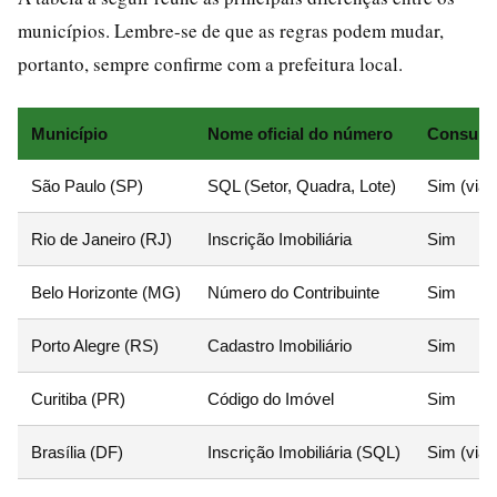
municípios. Lembre-se de que as regras podem mudar,
portanto, sempre confirme com a prefeitura local.
Município
Nome oficial do número
Consulta
São Paulo (SP)
SQL (Setor, Quadra, Lote)
Sim (via
Rio de Janeiro (RJ)
Inscrição Imobiliária
Sim
Belo Horizonte (MG)
Número do Contribuinte
Sim
Porto Alegre (RS)
Cadastro Imobiliário
Sim
Curitiba (PR)
Código do Imóvel
Sim
Brasília (DF)
Inscrição Imobiliária (SQL)
Sim (via 