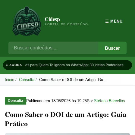
Cidesp
☰ MENU
PORTAL DE CONTEÚDO
Buscar
Frases para Quem Te Ignora no WhatsApp: 30 Ideias Poderosas
Ta
● AGORA
Inicio
Consulta
Como Saber o DOI de um Artigo: Gu...
Publicado em
18/05/2026 às 19:25
Por
Stéfano Barcellos
Consulta
Como Saber o DOI de um Artigo: Guia
Prático