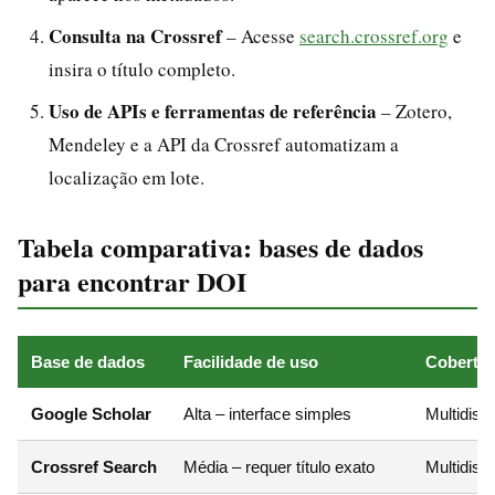
Consulta na Crossref
– Acesse
search.crossref.org
e
insira o título completo.
Uso de APIs e ferramentas de referência
– Zotero,
Mendeley e a API da Crossref automatizam a
localização em lote.
Tabela comparativa: bases de dados
para encontrar DOI
Base de dados
Facilidade de uso
Cobertur
Google Scholar
Alta – interface simples
Multidisci
Crossref Search
Média – requer título exato
Multidisci