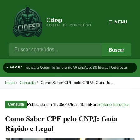
Cidesp
☰ MENU
PORTAL DE CONTEÚDO
Buscar
Frases para Quem Te Ignora no WhatsApp: 30 Ideias Poderosas
Ta
● AGORA
Inicio
Consulta
Como Saber CPF pelo CNPJ: Guia Rá...
Publicado em
18/05/2026 às 10:16
Por
Stéfano Barcellos
Consulta
Como Saber CPF pelo CNPJ: Guia
Rápido e Legal