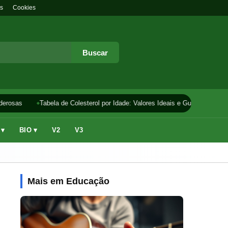
s
Cookies
Buscar
erosas
Tabela de Colesterol por Idade: Valores Ideais e Guia
Como F
 ▾
BIO ▾
V2
V3
Mais em Educação