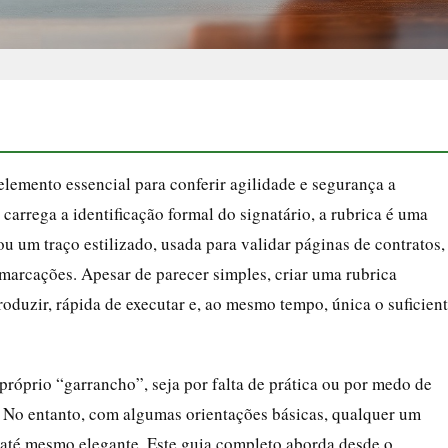
m elemento essencial para conferir agilidade e segurança a
carrega a identificação formal do signatário, a rubrica é uma
u um traço estilizado, usada para validar páginas de contratos,
 marcações. Apesar de parecer simples, criar uma rubrica
produzir, rápida de executar e, ao mesmo tempo, única o suficien
róprio “garrancho”, seja por falta de prática ou por medo de
s. No entanto, com algumas orientações básicas, qualquer um
 até mesmo elegante. Este guia completo aborda desde o