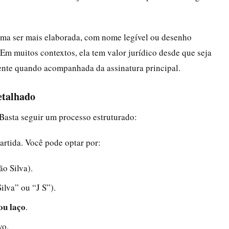
uma ser mais elaborada, com nome legível ou desenho
 Em muitos contextos, ela tem valor jurídico desde que seja
mente quando acompanhada da assinatura principal.
etalhado
 Basta seguir um processo estruturado:
artida. Você pode optar por:
ão Silva).
Silva” ou “J S”).
ou laço
.
vo.