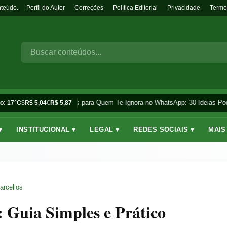
nteúdo.
Perfil do Autor
Correções
Política Editorial
Privacidade
Termo
Frases para Quem Te Ignora no WhatsApp: 30 Ideias Pod
o: 17°C
$
R$ 5,04
€
R$ 5,87
▾
INSTITUCIONAL ▾
LEGAL ▾
REDES SOCIAIS ▾
MAIS
arcellos
Guia Simples e Prático