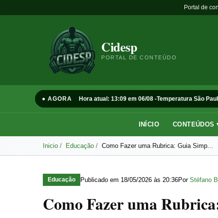
Portal de co
Cidesp
PORTAL DE CONTEÚDO
● AGORA
Hora atual: 13:09 em 06/08 -
Temperatura São Paul
INÍCIO
CONTEÚDOS 
Inicio
Educação
Como Fazer uma Rubrica: Guia Simp...
Publicado em
18/05/2026 às 20:36
Por
Stéfano B
Educação
Como Fazer uma Rubrica: 