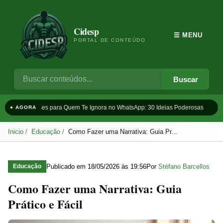
Cidesp
☰ MENU
PORTAL DE CONTEÚDO
Buscar
Frases para Quem Te Ignora no WhatsApp: 30 Ideias Poderosas
T
● AGORA
Inicio
Educação
Como Fazer uma Narrativa: Guia Pr...
Publicado em
18/05/2026 às 19:56
Por
Stéfano Barcellos
Educação
Como Fazer uma Narrativa: Guia
Prático e Fácil